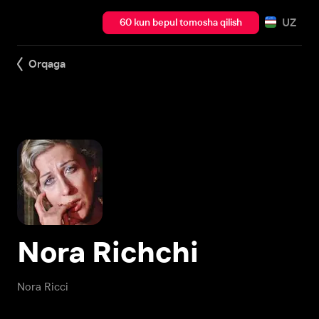
UZ
60 kun bepul tomosha qilish
Orqaga
Nora Richchi
Nora Ricci