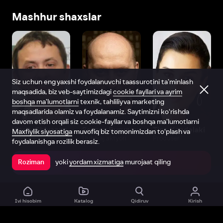
Mashhur shaxslar
Siz uchun eng yaxshi foydalanuvchi taassurotini ta’minlash
maqsadida, biz veb-saytimizdagi
cookie fayllari va ayrim
boshqa ma’lumotlarni
texnik, tahliliy va marketing
maqsadlarida olamiz va foydalanamiz. Saytimizni ko‘rishda
davom etish orqali siz cookie-fayllar va boshqa ma’lumotlarni
Vitaliy Shlyappo
Sergey Burunov
Tina Kandelaki
Maxfiylik siyosatiga
muvofiq biz tomonimizdan to‘plash va
Produser
Dublyaj aktyori
Produser
foydalanishga rozilik berasiz.
yoki
yordam xizmatiga
murojaat qiling
Roziman
Ilovada ochish
Ivi hisobim
Katalog
Qidiruv
Kirish