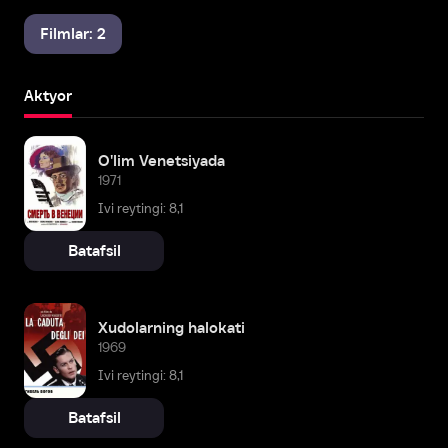
Filmlar: 2
Aktyor
O'lim Venetsiyada
1971
Ivi reytingi: 8,1
Batafsil
Xudolarning halokati
1969
Ivi reytingi: 8,1
Batafsil