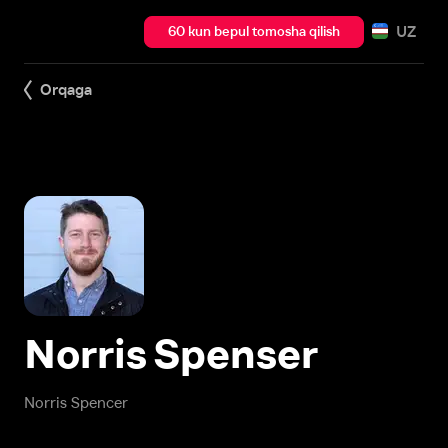
UZ
60 kun bepul tomosha qilish
Orqaga
Norris Spenser
Norris Spencer