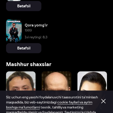
Batafsil
Qora yomg'ir
1989
Ivi reytingi: 8,3
Batafsil
Mashhur shaxslar
Siz uchun eng yaxshi foydalanuvchi taassurotini ta’minlash
maqsadida, biz veb-saytimizdagi
cookie fayllari va ayrim
boshqa ma’lumotlarni
texnik, tahliliy va marketing
maqsadlarida olamiz va foydalanamiz. Saytimizni ko‘rishda