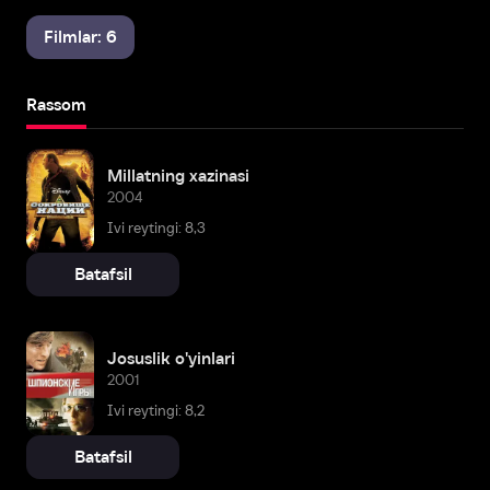
Filmlar: 6
Rassom
Millatning xazinasi
2004
Ivi reytingi: 8,3
Batafsil
Josuslik o'yinlari
2001
Ivi reytingi: 8,2
Batafsil