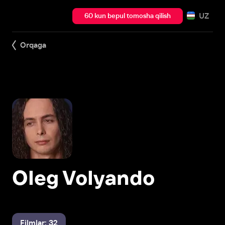
UZ
60 kun bepul tomosha qilish
Orqaga
Oleg Volyando
Filmlar: 32