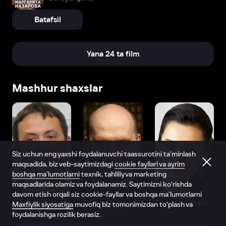
Batafsil
Yana 24 ta film
Mashhur shaxslar
Siz uchun eng yaxshi foydalanuvchi taassurotini ta’minlash
maqsadida, biz veb-saytimizdagi
cookie fayllari va ayrim
boshqa ma’lumotlarni
texnik, tahliliy va marketing
maqsadlarida olamiz va foydalanamiz. Saytimizni ko‘rishda
davom etish orqali siz cookie-fayllar va boshqa ma’lumotlarni
Vitaliy Shlyappo
Sergey Burunov
Tina Kandelaki
Maxfiylik siyosatiga
muvofiq biz tomonimizdan to‘plash va
Produser
Dublyaj aktyori
Produser
foydalanishga rozilik berasiz.