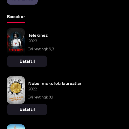
Bastakor
Telekinez
2023
Ivi reytingi: 6,3
Batafsil
Nobel mukofoti laureatlari
2022
Ivi reytingi: 8,1
Batafsil