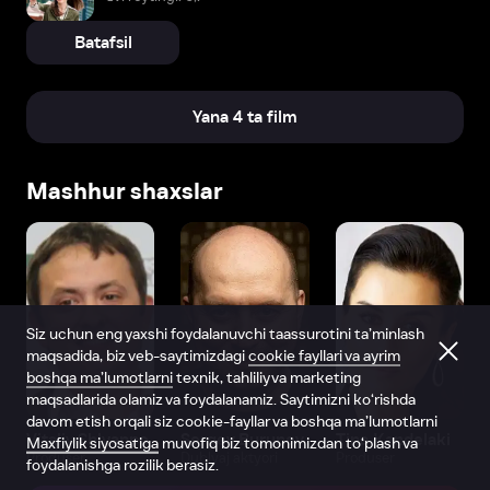
Batafsil
Yana 4 ta film
Mashhur shaxslar
Siz uchun eng yaxshi foydalanuvchi taassurotini ta’minlash
maqsadida, biz veb-saytimizdagi
cookie fayllari va ayrim
boshqa ma’lumotlarni
texnik, tahliliy va marketing
maqsadlarida olamiz va foydalanamiz. Saytimizni ko‘rishda
davom etish orqali siz cookie-fayllar va boshqa ma’lumotlarni
Vitaliy Shlyappo
Sergey Burunov
Tina Kandelaki
Maxfiylik siyosatiga
muvofiq biz tomonimizdan to‘plash va
Produser
Dublyaj aktyori
Produser
foydalanishga rozilik berasiz.