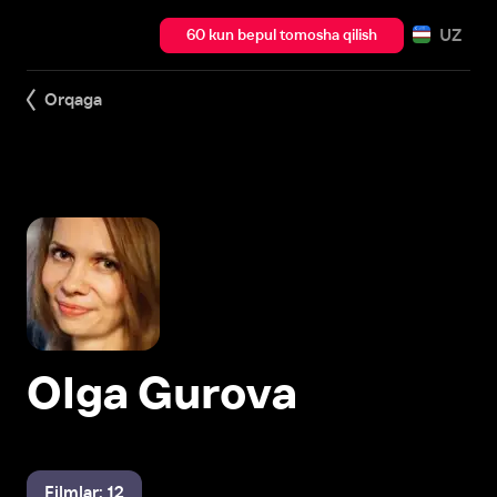
UZ
60 kun bepul tomosha qilish
Orqaga
Olga Gurova
Filmlar: 12