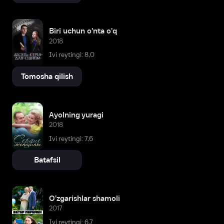
Biri uchun o'nta o'q
2018
Ivi reytingi: 8,0
Tomosha qilish
Ayolning yuragi
2018
Ivi reytingi: 7,6
Batafsil
O'zgarishlar shamoli
2017
Ivi reytingi: 6,7