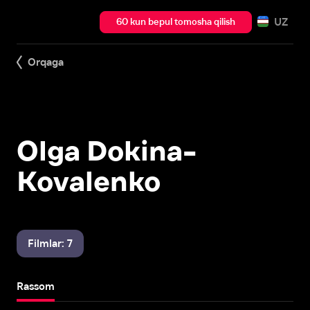
UZ
60 kun bepul tomosha qilish
Orqaga
Olga Dokina-
Kovalenko
Filmlar: 7
Rassom