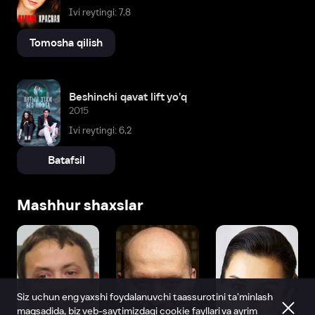
Ivi reytingi: 7,8
Tomosha qilish
Beshinchi qavat lift yo'q
2015
Ivi reytingi: 6,2
Batafsil
Mashhur shaxslar
Siz uchun eng yaxshi foydalanuvchi taassurotini ta’minlash
maqsadida, biz veb-saytimizdagi
cookie fayllari va ayrim