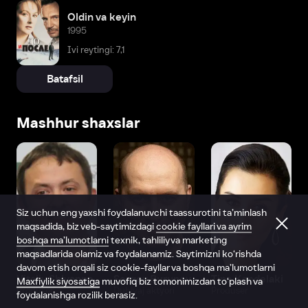
Oldin va keyin
1995
Ivi reytingi: 7,1
Batafsil
Mashhur shaxslar
Siz uchun eng yaxshi foydalanuvchi taassurotini ta’minlash
maqsadida, biz veb-saytimizdagi
cookie fayllari va ayrim
boshqa ma’lumotlarni
texnik, tahliliy va marketing
maqsadlarida olamiz va foydalanamiz. Saytimizni ko‘rishda
davom etish orqali siz cookie-fayllar va boshqa ma’lumotlarni
Vitaliy Shlyappo
Sergey Burunov
Tina Kandelaki
Maxfiylik siyosatiga
muvofiq biz tomonimizdan to‘plash va
Produser
Dublyaj aktyori
Produser
foydalanishga rozilik berasiz.