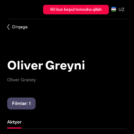
UZ
60 kun bepul tomosha qilish
Orqaga
Oliver Greyni
Oliver Graney
Filmlar: 1
Aktyor