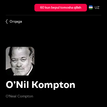
UZ
60 kun bepul tomosha qilish
Orqaga
O’Nil Kompton
O'Neal Compton