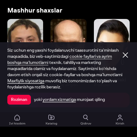
Mashhur shaxslar
Siz uchun eng yaxshi foydalanuvchi taassurotini ta’minlash
maqsadida, biz veb-saytimizdagi
cookie fayllari va ayrim
boshqa ma’lumotlarni
texnik, tahliliy va marketing
maqsadlarida olamiz va foydalanamiz. Saytimizni ko‘rishda
davom etish orqali siz cookie-fayllar va boshqa ma’lumotlarni
Vitaliy Shlyappo
Sergey Burunov
Tina Kandelaki
Maxfiylik siyosatiga
muvofiq biz tomonimizdan to‘plash va
Produser
Dublyaj aktyori
Produser
foydalanishga rozilik berasiz.
yoki
yordam xizmatiga
murojaat qiling
Roziman
Ilovada ochish
Ivi hisobim
Katalog
Qidiruv
Kirish