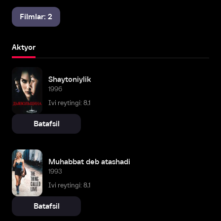
Filmlar: 2
Aktyor
Shaytoniylik
1996
Ivi reytingi: 8,1
Batafsil
Muhabbat deb atashadi
1993
Ivi reytingi: 8,1
Batafsil