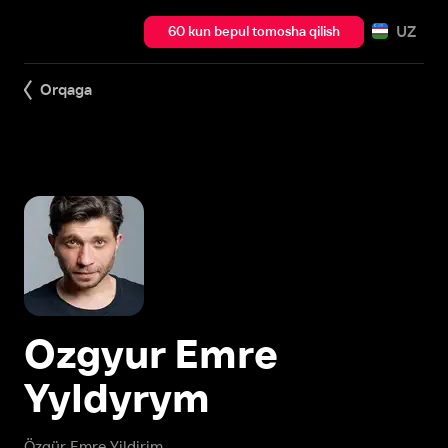
UZ
60 kun bepul tomosha qilish
Orqaga
Ozgyur Emre
Yyldyrym
Özgür Emre Yildirim