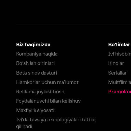
Bo‘sh ish o‘rinlari
Kinolar
Beta sinov dasturi
Seriallar
Hamkorlar uchun maʼlumot
Multfilmlar
Reklama joylashtirish
Promokodni faoll
Foydalanuvchi bilan kelishuv
Maxfiylik siyosati
Ivi'da tavsiya texnologiyalari tatbiq
qilinadi
Muvofiqlik
Fikr-mulohaza qoldirish
Yuklash:
Mavjud:
Tomosha qiling:
App Store
Google Play
Smart TV