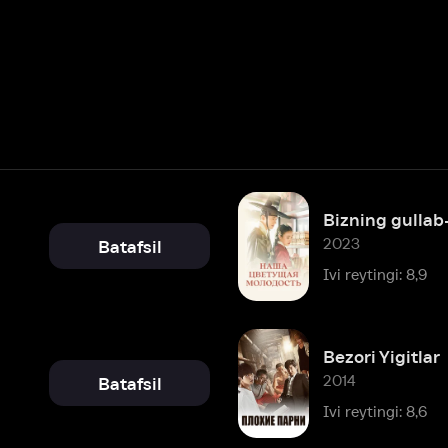
Bizning gullab-yashnagan yosh
2023
Batafsil
Ivi reytingi: 8,9
Bezori Yigitlar
2014
Batafsil
Ivi reytingi: 8,6