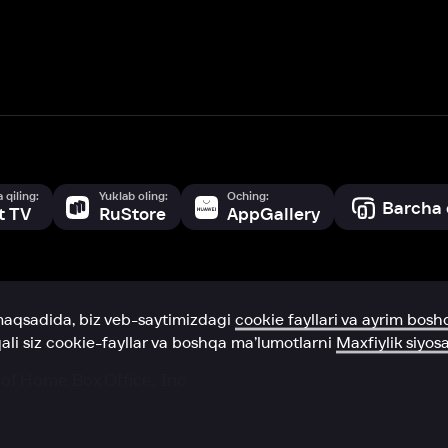
a, biz veb-saytimizdagi
cookie fayllari va ayrim boshqa ma’lumotlarni
te
ookie-fayllar va boshqa ma’lumotlarni
Maxfiylik siyosatiga
muvofiq biz t
Box Office, Inc