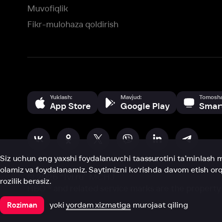
Siz uchun eng yaxshi foydalanuvchi taassurotini ta’minlash maqsadid
olamiz va foydalanamiz. Saytimizni ko‘rishda davom etish orqali siz c
©
2026
“Ivi.ru” MCHJ
rozilik berasiz.
HBO ® and related service marks are the property of Home 
yoki
yordam xizmatiga
murojaat qiling
Roziman