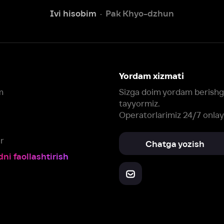
tayyormiz.
Operatorlarimiz 24/7 onlayn
Chatga yozish
Fil
ashtirish
Yuklab oling:
Oching:
Barcha qurilmalar
RuStore
AppGallery