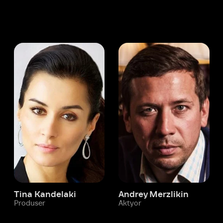
 Kandelaki
Andrey Merzlikin
ser
Aktyor
Aktyor
Ivi hisobim
Pak Khyo-dzhun
Yordam xizmati
Sizga doim yordam berishga