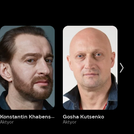
Konstantin Khabenskiy
Gosha Kutsenko
Fyodor Bondarchuk
Pa
Aktyor
Aktyor
Ak