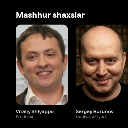
Vitaliy Shlyappo
Sergey Burunov
Tina
Produser
Dublyaj aktyori
Produ
Biz haqimizda
Bo‘limlar
Kompaniya haqida
Ivi hisobim