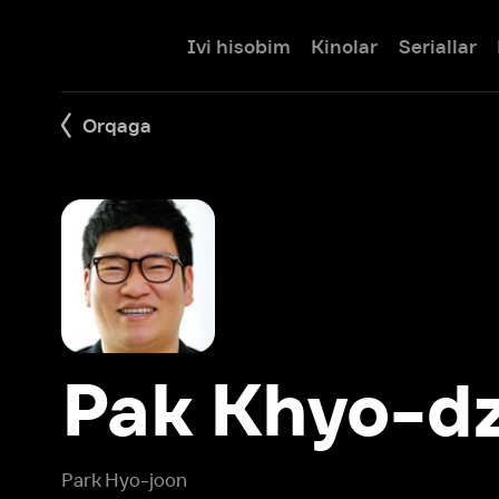
Ivi hisobim
Kinolar
Seriallar
Bolalar
Orqaga
Pak Khyo-dzh
Park Hyo-joon