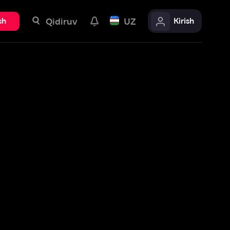
uv
UZ
Kirish