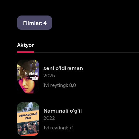
Filmlar: 4
Aktyor
seni o'ldiraman
2025
Ivi reytingi: 8,0
Namunali o‘g‘il
2022
Ivi reytingi: 7,1
Mashhur shaxslar