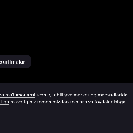
xnik, tahliliy va marketing maqsadlarida
omonimizdan to‘plash va foydalanishga