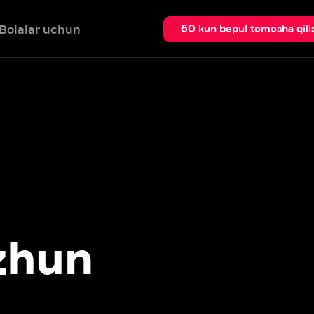
 uchun
Qidir
60 kun bepul tomosha qilish
un