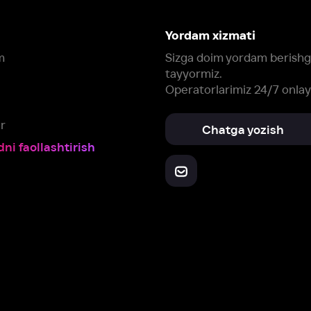
Yuklab oling:
Oching:
Barcha qurilmalar
RuStore
AppGallery
a, biz veb-saytimizdagi
cookie fayllari va ayrim boshqa ma’lumotlarni
te
ookie-fayllar va boshqa ma’lumotlarni
Maxfiylik siyosatiga
muvofiq biz t
Box Office, Inc