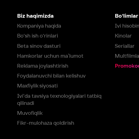
Maxfiylik siyosati
Ivi'da tavsiya texnologiyalari tatbiq
qilinadi
Muvofiqlik
Fikr-mulohaza qoldirish
Yuklash:
Mavjud:
Tomosha qiling:
App Store
Google Play
Smart TV
Siz uchun eng yaxshi foydalanuvchi taassurotini ta’minlash maqsadid
olamiz va foydalanamiz. Saytimizni ko‘rishda davom etish orqali siz c
©
2026
“Ivi.ru” MCHJ
rozilik berasiz.
HBO ® and related service marks are the property of Home 
yoki
yordam xizmatiga
murojaat qiling
Roziman