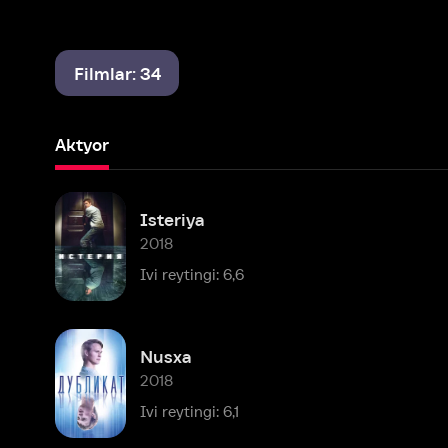
Filmlar: 34
Aktyor
Isteriya
2018
Ivi reytingi: 6,6
Nusxa
2018
Ivi reytingi: 6,1
Kitob do'koni
2017
Ivi reytingi: 8,0