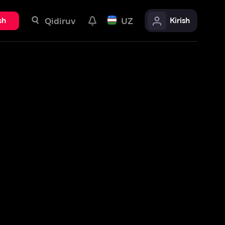
uv
UZ
Kirish