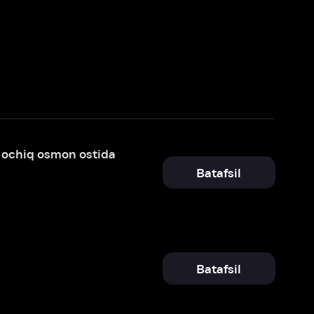
tida
Batafsil
Batafsil
ovi
Batafsil