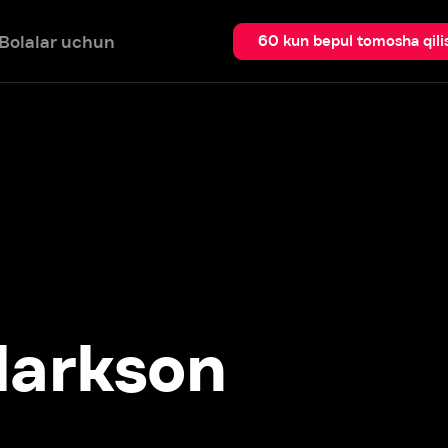
 uchun
Qidir
60 kun bepul tomosha qilish
rkson