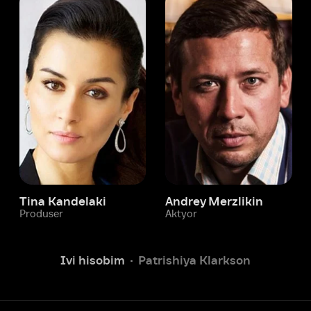
 Kandelaki
Andrey Merzlikin
ser
Aktyor
Aktyor
Ivi hisobim
Patrishiya Klarkson
Yordam xizmati
Sizga doim yordam berishga
tayyormiz.
Operatorlarimiz 24/7 onlayn
Chatga yozish
Fil
ashtirish