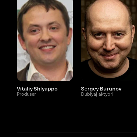
Vitaliy Shlyappo
Sergey Burunov
Tina
Produser
Dublyaj aktyori
Produ
Biz haqimizda
Bo‘limlar
Kompaniya haqida
Ivi hisobim
Bo‘sh ish o‘rinlari
Kinolar
Beta sinov dasturi
Seriallar
Hamkorlar uchun maʼlumot
Multfilmlar
Reklama joylashtirish
Promokodni faoll
Foydalanuvchi bilan kelishuv