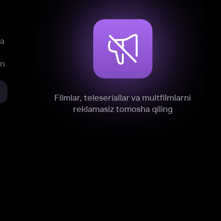
xnik, tahliliy va marketing maqsadlarida
omonimizdan to‘plash va foydalanishga