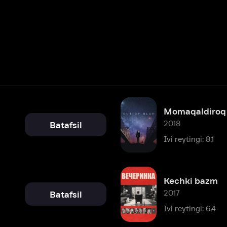
Momaqaldiroq ochiq osmon os
2018
Batafsil
Ivi reytingi: 8,1
Kechki bazm
2017
Batafsil
Ivi reytingi: 6,4
Labirintda yuguruvchi: Olov sin
2015
Batafsil
Ivi reytingi: 8,0