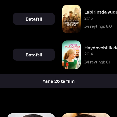
Haydovchilik darslari
2014
Batafsil
Ivi reytingi: 8,1
Yana 26 ta film