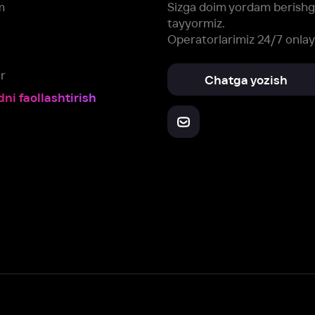
Yuklab oling:
Oching:
Barcha qurilmalar
RuStore
AppGallery
a, biz veb-saytimizdagi
cookie fayllari va ayrim boshqa ma’lumotlarni
te
ookie-fayllar va boshqa ma’lumotlarni
Maxfiylik siyosatiga
muvofiq biz t
Box Office, Inc