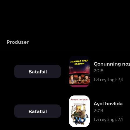
user
Qonunning nozik qo'li
2018
Batafsil
Ivi reytingi: 7,4
Ayol hovlida
2014
Batafsil
Ivi reytingi: 7,4
Yovvoyi qiz
2010
Batafsil
Ivi reytingi: 6,9