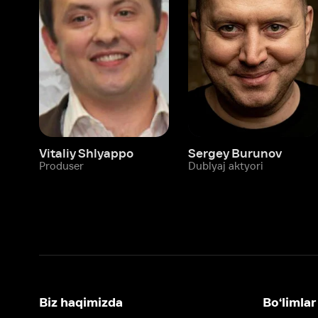
Vitaliy Shlyappo
Sergey Burunov
Tina
Produser
Dublyaj aktyori
Produ
Biz haqimizda
Bo‘limlar
Kompaniya haqida
Ivi hisobim
Bo‘sh ish o‘rinlari
Kinolar
Beta sinov dasturi
Seriallar
Hamkorlar uchun maʼlumot
Multfilmlar
Reklama joylashtirish
Promokodni faoll
Foydalanuvchi bilan kelishuv
Maxfiylik siyosati
Ivi'da tavsiya texnologiyalari tatbiq
qilinadi