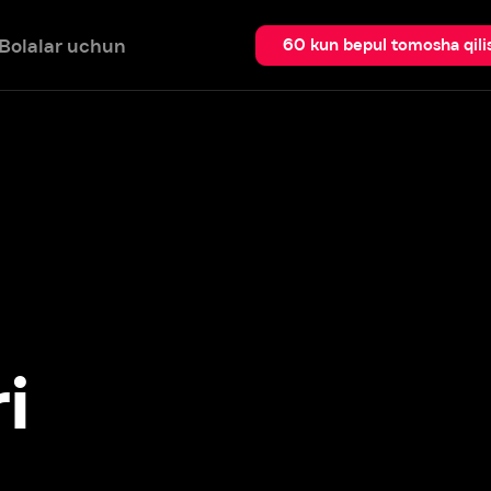
 uchun
Qidir
60 kun bepul tomosha qilish