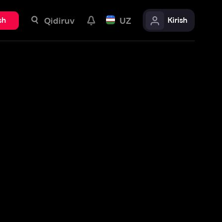
uv
UZ
Kirish