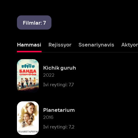
Filmlar: 7
Hammasi
Rejissyor
Ssenariynavis
Aktyor
Prod
Kichik guruh
2022
Ivi reytingi: 7,7
Planetarium
2016
Ivi reytingi: 7,2
Tasodifiy roman
2010
Ivi reytingi: 7,1