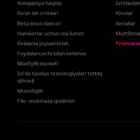
Muvofiqlik
Fikr-mulohaza qoldirish
Yuklash:
Mavjud:
Tomosha qiling:
App Store
Google Play
Smart TV
Siz uchun eng yaxshi foydalanuvchi taassurotini ta’minlash maqsadid
olamiz va foydalanamiz. Saytimizni ko‘rishda davom etish orqali siz c
©
2026
“Ivi.ru” MCHJ
rozilik berasiz.
HBO ® and related service marks are the property of Home 
yoki
yordam xizmatiga
murojaat qiling
Roziman