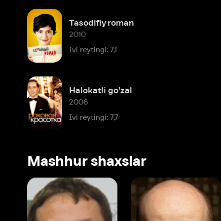
Halokatli go'zal
2006
Ivi reytingi: 7,7
Mashhur shaxslar