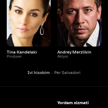
 Kandelaki
Andrey Merzlikin
ser
Aktyor
Aktyor
Ivi hisobim
Per Salvadori
Yordam xizmati
Sizga doim yordam berishga
tayyormiz.
Operatorlarimiz 24/7 onlayn
Chatga yozish
Fil
ashtirish