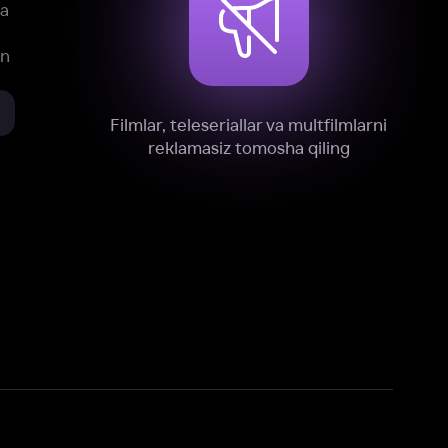
xnik, tahliliy va marketing maqsadlarida
omonimizdan to‘plash va foydalanishga