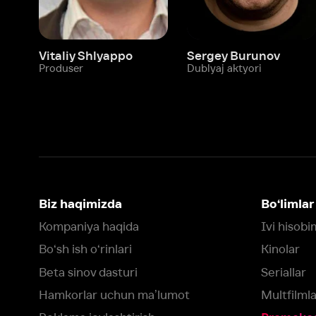
Biz haqimizda
Bo‘limlar
Kompaniya haqida
Ivi hisobim
Bo‘sh ish o‘rinlari
Kinolar
Beta sinov dasturi
Seriallar
Hamkorlar uchun maʼlumot
Multfilmlar
Reklama joylashtirish
Promokodni faoll
Foydalanuvchi bilan kelishuv
Maxfiylik siyosati
Ivi'da tavsiya texnologiyalari tatbiq
qilinadi
Muvofiqlik
Fikr-mulohaza qoldirish