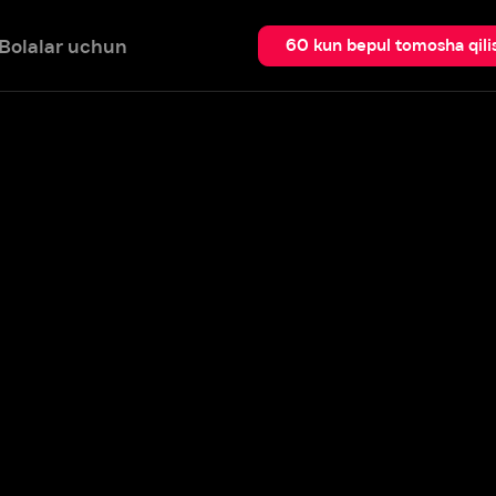
 uchun
Qidir
60 kun bepul tomosha qilish