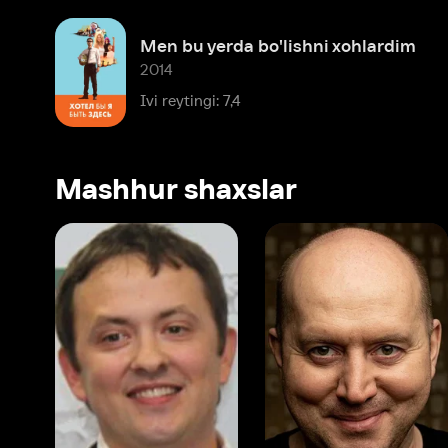
Mashhur shaxslar
Vitaliy Shlyappo
Sergey Burunov
Tina
Produser
Dublyaj aktyori
Produ