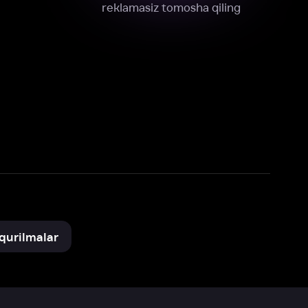
xnik, tahliliy va marketing maqsadlarida
omonimizdan to‘plash va foydalanishga