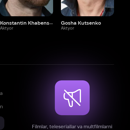
mlar, teleseriallar va multfilmlarni
reklamasiz tomosha qiling