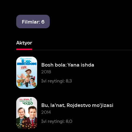
Filmlar: 6
Aktyor
Bosh bola: Yana ishda
2018
Ivi reytingi: 8,3
Bu, la'nat, Rojdestvo mo'jizasi
2014
Ivi reytingi: 8,0
Men bu yerda bo'lishni xohlardim
2014
Ivi reytingi: 7,4