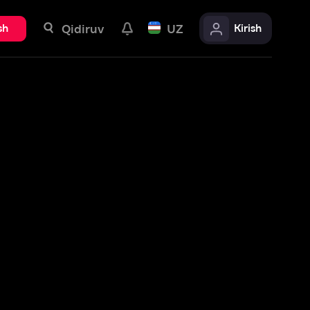
uv
UZ
Kirish