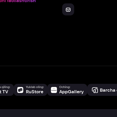
Yuklab oling:
Oching:
Barcha qurilmalar
RuStore
AppGallery
a, biz veb-saytimizdagi
cookie fayllari va ayrim boshqa ma’lumotlarni
te
ookie-fayllar va boshqa ma’lumotlarni
Maxfiylik siyosatiga
muvofiq biz t
Box Office, Inc