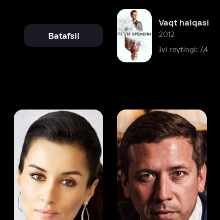
 Kandelaki
Andrey Merzlikin
ser
Aktyor
Aktyor
Ivi hisobim
Pirs Genon