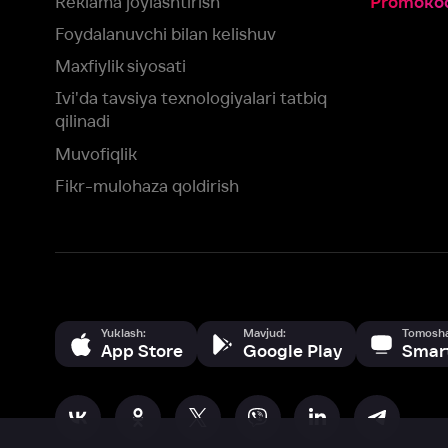
Yuklash:
Mavjud:
Tomosha qiling:
App Store
Google Play
Smart TV
Siz uchun eng yaxshi foydalanuvchi taassurotini ta’minlash maqsadid
olamiz va foydalanamiz. Saytimizni ko‘rishda davom etish orqali siz c
©
2026
“Ivi.ru” MCHJ
rozilik berasiz.
HBO ® and related service marks are the property of Home 
yoki
yordam xizmatiga
murojaat qiling
Roziman