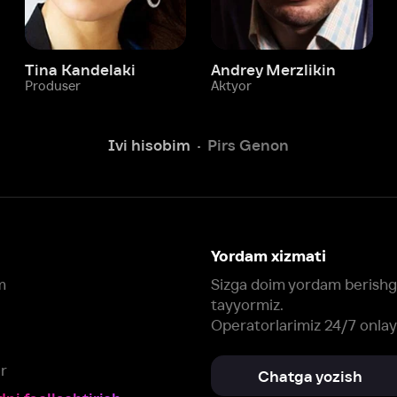
Yordam xizmati
Sizga doim yordam berishga
tayyormiz.
Operatorlarimiz 24/7 onlayn
Chatga yozish
Fil
ashtirish