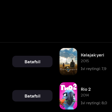
Kelajak yeri
2015
Batafsil
Ivi reytingi: 7,9
Rio 2
2014
Batafsil
Ivi reytingi: 8,0
Vaqt halqasi
2012
Batafsil
Ivi reytingi: 7,4