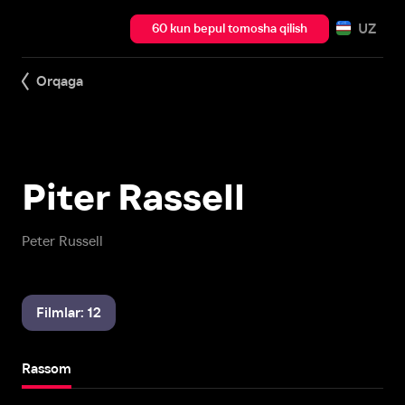
UZ
60 kun bepul tomosha qilish
Orqaga
Piter Rassell
Peter Russell
Filmlar: 12
Rassom