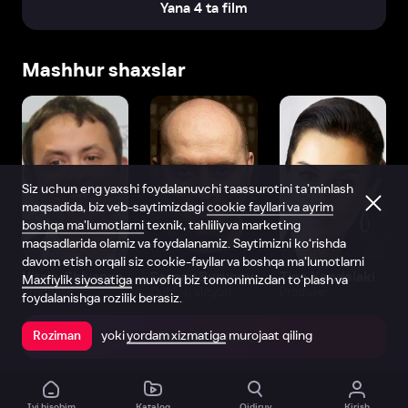
Yana 4 ta film
Mashhur shaxslar
Siz uchun eng yaxshi foydalanuvchi taassurotini ta’minlash
maqsadida, biz veb-saytimizdagi
cookie fayllari va ayrim
boshqa ma’lumotlarni
texnik, tahliliy va marketing
maqsadlarida olamiz va foydalanamiz. Saytimizni ko‘rishda
davom etish orqali siz cookie-fayllar va boshqa ma’lumotlarni
Vitaliy Shlyappo
Sergey Burunov
Tina Kandelaki
Maxfiylik siyosatiga
muvofiq biz tomonimizdan to‘plash va
Produser
Dublyaj aktyori
Produser
foydalanishga rozilik berasiz.
yoki
yordam xizmatiga
murojaat qiling
Roziman
Ilovada ochish
Ivi hisobim
Katalog
Qidiruv
Kirish