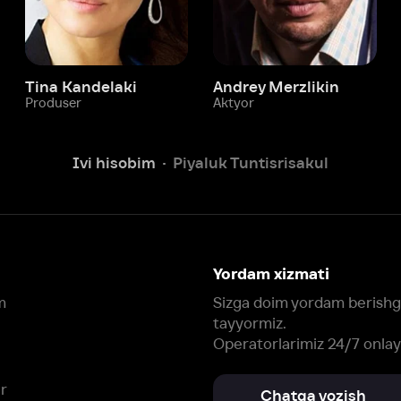
Ivi hisobim
Piyaluk Tuntisrisakul
Yordam xizmati
Sizga doim yordam berishga
tayyormiz.
Operatorlarimiz 24/7 onlayn
Chatga yozish
Fil
ashtirish