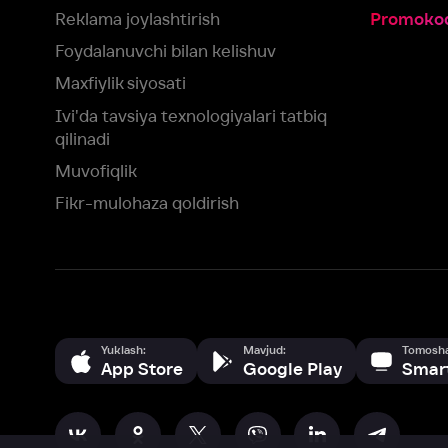
Fikr-mulohaza qoldirish
Yuklash:
Mavjud:
Tomosha qiling:
App Store
Google Play
Smart TV
Siz uchun eng yaxshi foydalanuvchi taassurotini ta’minlash maqsadid
olamiz va foydalanamiz. Saytimizni ko‘rishda davom etish orqali siz c
©
2026
“Ivi.ru” MCHJ
rozilik berasiz.
HBO ® and related service marks are the property of Home 
yoki
yordam xizmatiga
murojaat qiling
Roziman