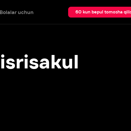
 uchun
Qidir
60 kun bepul tomosha qilish
risakul