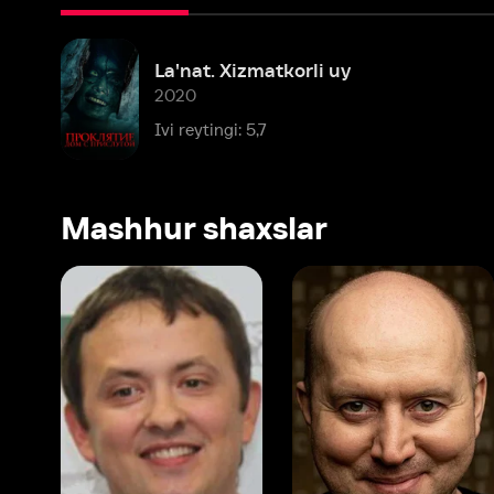
2020
Ivi reytingi: 5,7
Mashhur shaxslar
Vitaliy Shlyappo
Sergey Burunov
Tina
Produser
Dublyaj aktyori
Produ