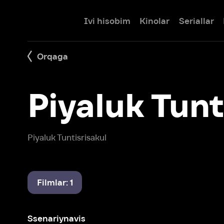
Ivi hisobim
Kinolar
Seriallar
Bolalar
Orqaga
Piyaluk Tuntis
Piyaluk Tuntisrisakul
Filmlar: 1
Ssenariynavis
La'nat. Xizmatkorli uy