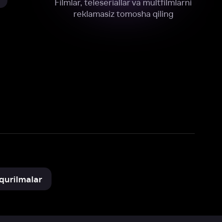
xnik, tahliliy va marketing maqsadlarida
omonimizdan to‘plash va foydalanishga