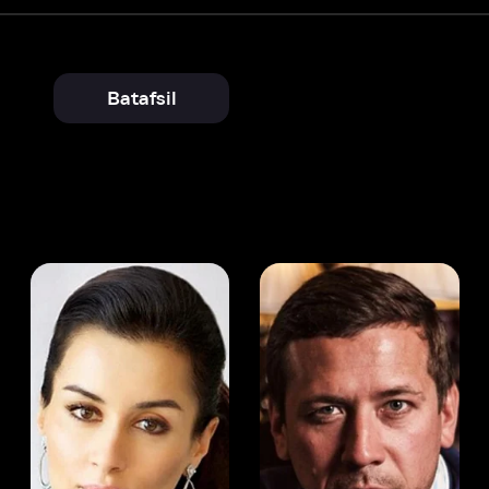
Batafsil
 Kandelaki
Andrey Merzlikin
ser
Aktyor
Aktyor