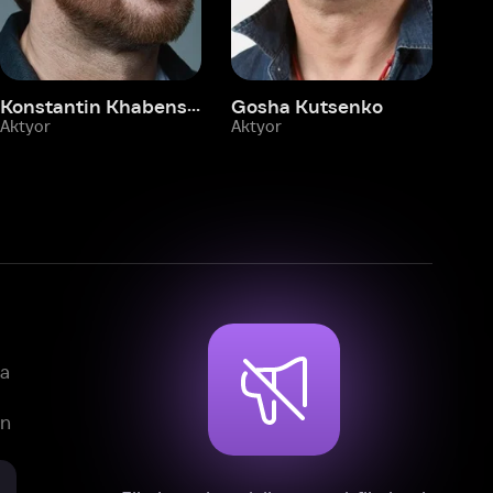
mlar, teleseriallar va multfilmlarni
reklamasiz tomosha qiling