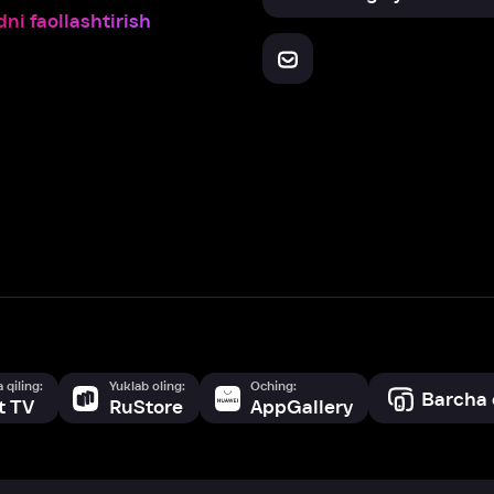
Yuklab oling:
Oching:
Barcha qurilmalar
RuStore
AppGallery
a, biz veb-saytimizdagi
cookie fayllari va ayrim boshqa ma’lumotlarni
te
ookie-fayllar va boshqa ma’lumotlarni
Maxfiylik siyosatiga
muvofiq biz t
Box Office, Inc