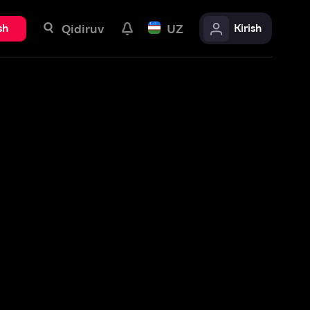
uv
UZ
Kirish