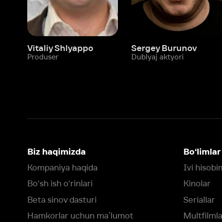
Biz haqimizda
Bo‘limlar
Kompaniya haqida
Ivi hisobim
Bo‘sh ish o‘rinlari
Kinolar
Beta sinov dasturi
Seriallar
Hamkorlar uchun maʼlumot
Multfilmlar
Reklama joylashtirish
Promokodni faoll
Foydalanuvchi bilan kelishuv
Maxfiylik siyosati
Ivi'da tavsiya texnologiyalari tatbiq
qilinadi
Muvofiqlik