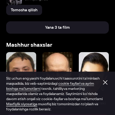
Tomosha qilish
Yana 3 ta film
Mashhur shaxslar
Siz uchun eng yaxshi foydalanuvchi taassurotini ta’minlash
maqsadida, biz veb-saytimizdagi
cookie fayllari va ayrim
boshqa ma’lumotlarni
texnik, tahliliy va marketing
maqsadlarida olamiz va foydalanamiz. Saytimizni ko‘rishda
davom etish orqali siz cookie-fayllar va boshqa ma’lumotlarni
Vitaliy Shlyappo
Sergey Burunov
Tina Kandelaki
Maxfiylik siyosatiga
muvofiq biz tomonimizdan to‘plash va
Produser
Dublyaj aktyori
Produser
foydalanishga rozilik berasiz.