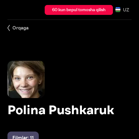
UZ
60 kun bepul tomosha qilish
Orqaga
Polina Pushkaruk
Filmlar: 11