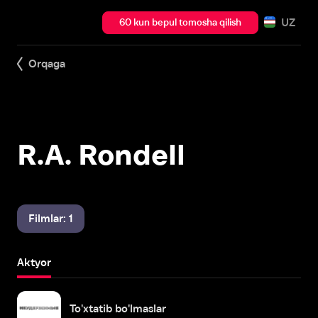
UZ
60 kun bepul tomosha qilish
Orqaga
R.A. Rondell
Filmlar: 1
Aktyor
To'xtatib bo'lmaslar