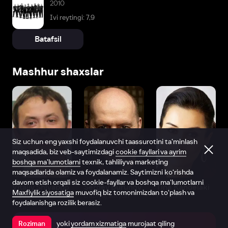
2010
Ivi reytingi: 7,9
Batafsil
Mashhur shaxslar
Siz uchun eng yaxshi foydalanuvchi taassurotini ta’minlash
maqsadida, biz veb-saytimizdagi
cookie fayllari va ayrim
boshqa ma’lumotlarni
texnik, tahliliy va marketing
maqsadlarida olamiz va foydalanamiz. Saytimizni ko‘rishda
davom etish orqali siz cookie-fayllar va boshqa ma’lumotlarni
Vitaliy Shlyappo
Sergey Burunov
Tina Kandelaki
Maxfiylik siyosatiga
muvofiq biz tomonimizdan to‘plash va
Produser
Dublyaj aktyori
Produser
foydalanishga rozilik berasiz.
yoki
yordam xizmatiga
murojaat qiling
Roziman
Ilovada ochish