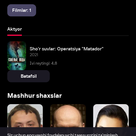
Filmlar: 1
Aktyor
Sho'r suvlar: Operatsiya "Matador"
2021
Ivi reytingi: 4,8
Batafsil
Mashhur shaxslar
Siz uchun eng yaxshi foydalanuvchi taassurotini ta’minlash