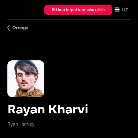
UZ
60 kun bepul tomosha qilish
Orqaga
Rayan Kharvi
Ryan Harvey