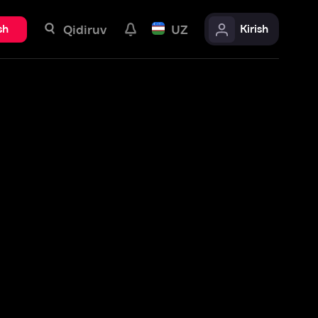
uv
UZ
Kirish