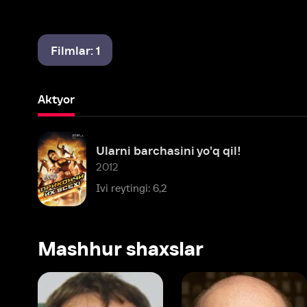
Filmlar: 1
Aktyor
Ularni barchasini yo'q qil!
2012
Ivi reytingi: 6,2
Mashhur shaxslar