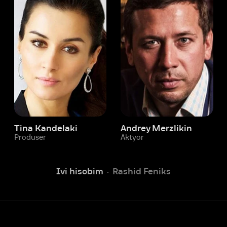
 Kandelaki
Andrey Merzlikin
ser
Aktyor
Aktyor
Ivi hisobim
Rashid Feniks
Yordam xizmati
Sizga doim yordam berishga
tayyormiz.
Operatorlarimiz 24/7 onlayn
Chatga yozish
Fil
ashtirish