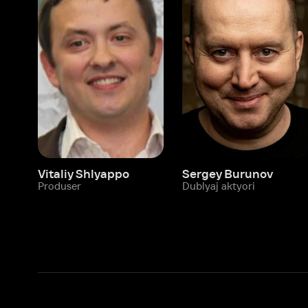
Vitaliy Shlyappo
Sergey Burunov
Tina
Produser
Dublyaj aktyori
Produ
Biz haqimizda
Bo‘limlar
Kompaniya haqida
Ivi hisobim
Bo‘sh ish o‘rinlari
Kinolar
Beta sinov dasturi
Seriallar
Hamkorlar uchun maʼlumot
Multfilmlar
Reklama joylashtirish
Promokodni faoll