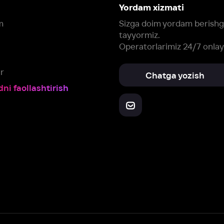
Yuklab oling:
Oching:
Barcha qurilmalar
RuStore
AppGallery
a, biz veb-saytimizdagi
cookie fayllari va ayrim boshqa ma’lumotlarni
te
ookie-fayllar va boshqa ma’lumotlarni
Maxfiylik siyosatiga
muvofiq biz t
Box Office, Inc