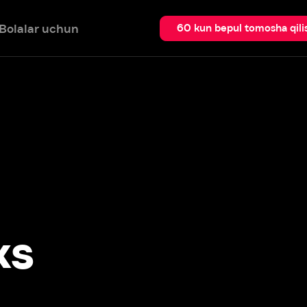
 uchun
Qidir
60 kun bepul tomosha qilish