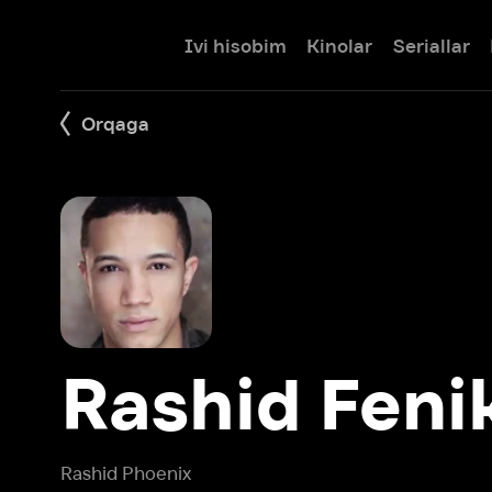
Ivi hisobim
Kinolar
Seriallar
Bolalar
Orqaga
Rashid Feniks
Rashid Phoenix