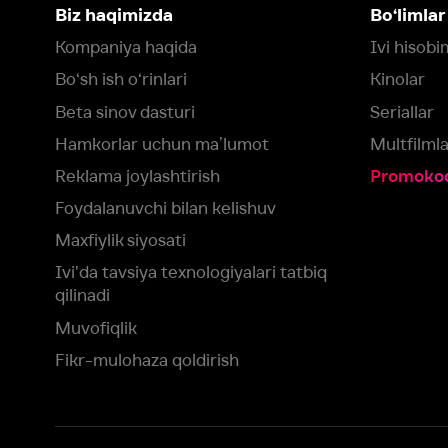
Foydalanuvchi bilan kelishuv
Maxfiylik siyosati
Ivi'da tavsiya texnologiyalari tatbiq
qilinadi
Muvofiqlik
Fikr-mulohaza qoldirish
Yuklash:
Mavjud:
Tomosha qiling:
App Store
Google Play
Smart TV
Siz uchun eng yaxshi foydalanuvchi taassurotini ta’minlash maqsadid
olamiz va foydalanamiz. Saytimizni ko‘rishda davom etish orqali siz c
©
2026
“Ivi.ru” MCHJ
rozilik berasiz.
HBO ® and related service marks are the property of Home 