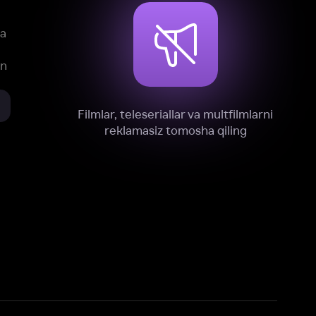
xnik, tahliliy va marketing maqsadlarida
omonimizdan to‘plash va foydalanishga