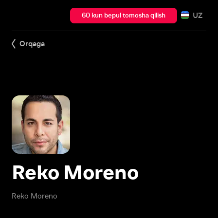
UZ
60 kun bepul tomosha qilish
Orqaga
Reko Moreno
Reko Moreno