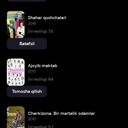
Shahar qushchalari
2016
Ivi reytingi: 7,6
Batafsil
Ajoyib maktab
2013
Ivi reytingi: 8,4
Tomosha qilish
Cherkizona. Bir martalik odamlar
2010
Ivi reytingi: 5,2