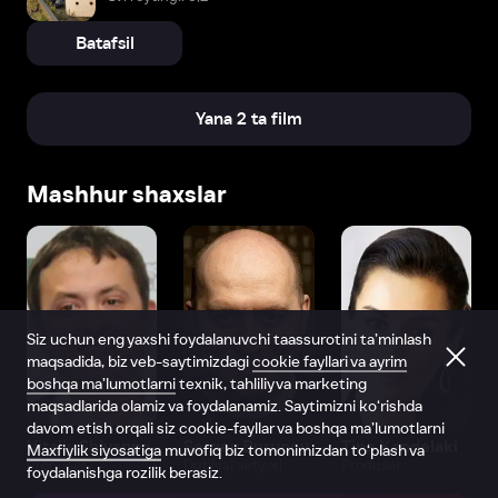
Batafsil
Yana 2 ta film
Mashhur shaxslar
Siz uchun eng yaxshi foydalanuvchi taassurotini ta’minlash
maqsadida, biz veb-saytimizdagi
cookie fayllari va ayrim
boshqa ma’lumotlarni
texnik, tahliliy va marketing
maqsadlarida olamiz va foydalanamiz. Saytimizni ko‘rishda
davom etish orqali siz cookie-fayllar va boshqa ma’lumotlarni
Vitaliy Shlyappo
Sergey Burunov
Tina Kandelaki
Maxfiylik siyosatiga
muvofiq biz tomonimizdan to‘plash va
Produser
Dublyaj aktyori
Produser
foydalanishga rozilik berasiz.