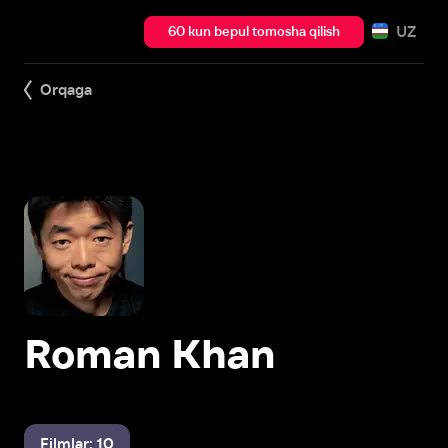
UZ
60 kun bepul tomosha qilish
Orqaga
Roman Khan
Filmlar: 10