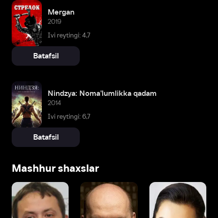
Mergan
2019
Ivi reytingi: 4,7
Batafsil
Nindzya: Noma'lumlikka qadam
2014
Ivi reytingi: 6,7
Batafsil
Mashhur shaxslar