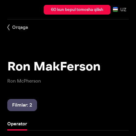
UZ
60 kun bepul tomosha qilish
Orqaga
Ron MakFerson
Ron McPherson
Filmlar: 2
Operator