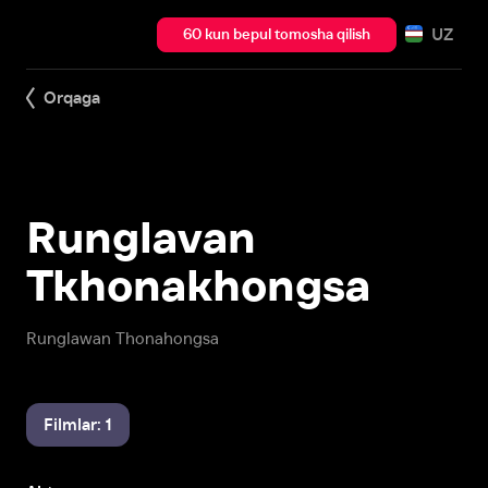
UZ
60 kun bepul tomosha qilish
Orqaga
Runglavan
Tkhonakhongsa
Runglawan Thonahongsa
Filmlar: 1