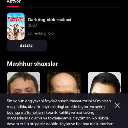
Aktyor
Darkdog blokirovkasi
2023
Ivi reytingi: 6,6
Batafsil
Mashhur shaxslar
Siz uchun eng yaxshi foydalanuvchi taassurotini ta’minlash
maqsadida, biz veb-saytimizdagi
cookie fayllari va ayrim
boshqa ma’lumotlarni
texnik, tahliliy va marketing
maqsadlarida olamiz va foydalanamiz. Saytimizni ko‘rishda
davom etish orqali siz cookie-fayllar va boshqa ma’lumotlarni