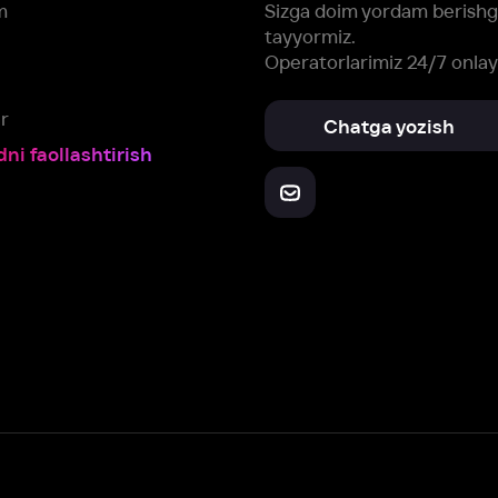
Yuklab oling:
Oching:
Barcha qurilmalar
RuStore
AppGallery
a, biz veb-saytimizdagi
cookie fayllari va ayrim boshqa ma’lumotlarni
te
ookie-fayllar va boshqa ma’lumotlarni
Maxfiylik siyosatiga
muvofiq biz t
Box Office, Inc