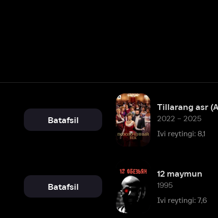
Tillarang asr (Amediateka)
2022 – 2025
Batafsil
Ivi reytingi: 8,1
12 maymun
1995
Batafsil
Ivi reytingi: 7,6
Konsyerj
1993
Batafsil
Ivi reytingi: 7,9