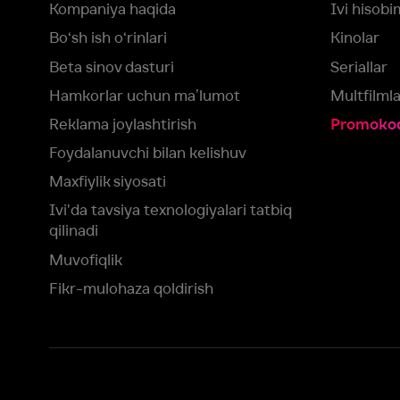
Muvofiqlik
Fikr-mulohaza qoldirish
Yuklash:
Mavjud:
Tomosha qiling:
App Store
Google Play
Smart TV
Siz uchun eng yaxshi foydalanuvchi taassurotini ta’minlash maqsadid
olamiz va foydalanamiz. Saytimizni ko‘rishda davom etish orqali siz c
©
2026
“Ivi.ru” MCHJ
rozilik berasiz.
HBO ® and related service marks are the property of Home 
yoki
yordam xizmatiga
murojaat qiling
Roziman