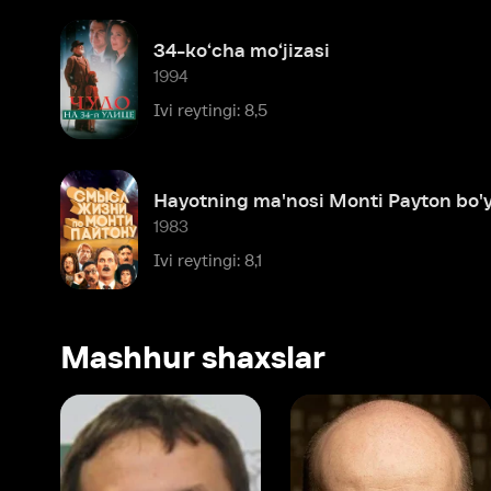
Hayotning ma'nosi Monti Payton bo'yicha
1983
Ivi reytingi: 8,1
Mashhur shaxslar