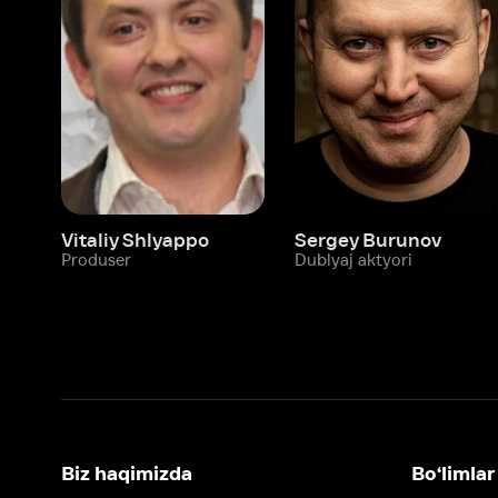
Vitaliy Shlyappo
Sergey Burunov
Tina
Produser
Dublyaj aktyori
Produ
Biz haqimizda
Bo‘limlar
Kompaniya haqida
Ivi hisobim
Bo‘sh ish o‘rinlari
Kinolar
Beta sinov dasturi
Seriallar
Hamkorlar uchun maʼlumot
Multfilmlar
Reklama joylashtirish
Promokodni faoll
Foydalanuvchi bilan kelishuv
Maxfiylik siyosati
Ivi'da tavsiya texnologiyalari tatbiq
qilinadi