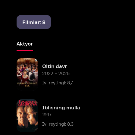
Filmlar: 8
Aktyor
Oltin davr
2022 – 2025
Ivi reytingi: 8,7
Iblisning mulki
1997
Ivi reytingi: 8,3
34-ko‘cha mo‘jizasi
1994
Ivi reytingi: 8,5