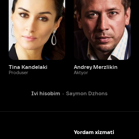
 Kandelaki
Andrey Merzlikin
ser
Aktyor
Aktyor
Ivi hisobim
Saymon Dzhons
Yordam xizmati
Sizga doim yordam berishga
tayyormiz.
Operatorlarimiz 24/7 onlayn
Chatga yozish
Fil
ashtirish