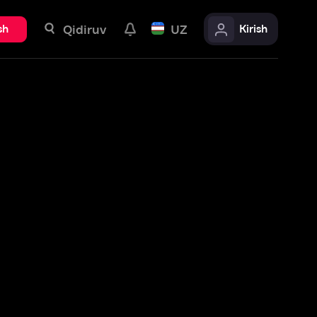
uv
UZ
Kirish