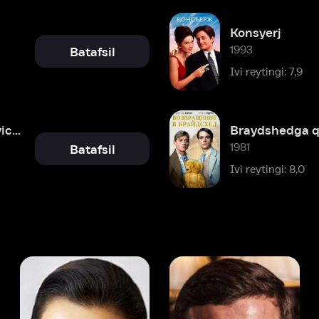
Braydshedga qaytish
1981
Batafsil
Ivi reytingi: 8,0