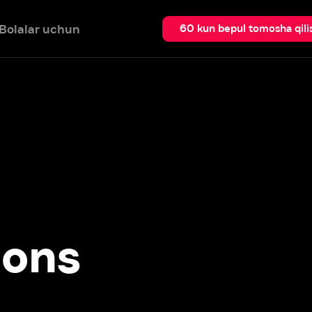
 uchun
Qidir
60 kun bepul tomosha qilish
ns