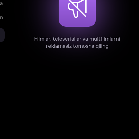
xnik, tahliliy va marketing maqsadlarida
omonimizdan to‘plash va foydalanishga