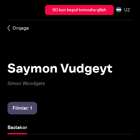
UZ
60 kun bepul tomosha qilish
Orqaga
Saymon Vudgeyt
Simon Woodgate
Filmlar: 1
Bastakor