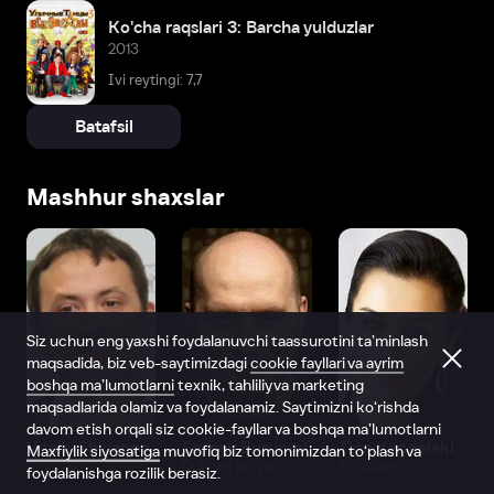
Ko'cha raqslari 3: Barcha yulduzlar
2013
Ivi reytingi: 7,7
Batafsil
Mashhur shaxslar
Siz uchun eng yaxshi foydalanuvchi taassurotini ta’minlash
maqsadida, biz veb-saytimizdagi
cookie fayllari va ayrim
boshqa ma’lumotlarni
texnik, tahliliy va marketing
maqsadlarida olamiz va foydalanamiz. Saytimizni ko‘rishda
davom etish orqali siz cookie-fayllar va boshqa ma’lumotlarni
Vitaliy Shlyappo
Sergey Burunov
Tina Kandelaki
Maxfiylik siyosatiga
muvofiq biz tomonimizdan to‘plash va
Produser
Dublyaj aktyori
Produser
foydalanishga rozilik berasiz.