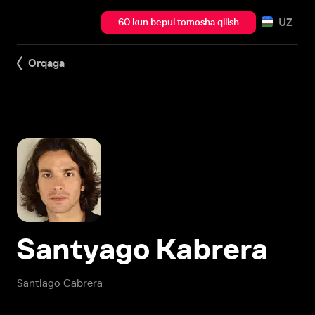
UZ
60 kun bepul tomosha qilish
Orqaga
Santyago Kabrera
Santiago Cabrera