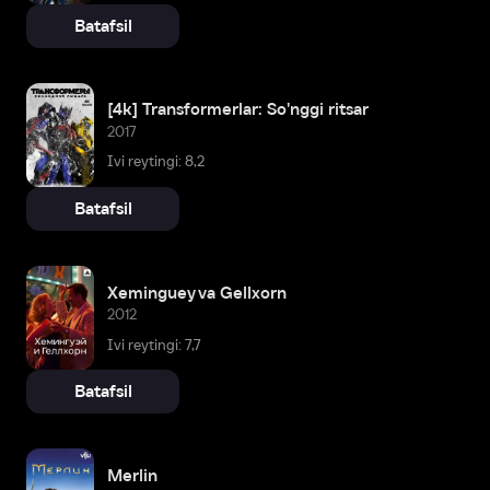
Batafsil
[4k] Transformerlar: So'nggi ritsar
2017
Ivi reytingi: 8,2
Batafsil
Xeminguey va Gellxorn
2012
Ivi reytingi: 7,7
Batafsil
Merlin