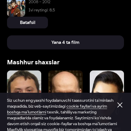
2008 – 2012
Ivi reytingi: 8,5
Batafsil
Yana 4 ta film
Mashhur shaxslar
Siz uchun eng yaxshi foydalanuvchi taassurotini ta’minlash
maqsadida, biz veb-saytimizdagi
cookie fayllari va ayrim
boshqa ma’lumotlarni
texnik, tahliliy va marketing
maqsadlarida olamiz va foydalanamiz. Saytimizni ko‘rishda
davom etish orqali siz cookie-fayllar va boshqa ma’lumotlarni
Vitaliy Shlyappo
Sergey Burunov
Tina Kandelaki
Maxfiylik siyosatiga
muvofiq biz tomonimizdan to‘plash va