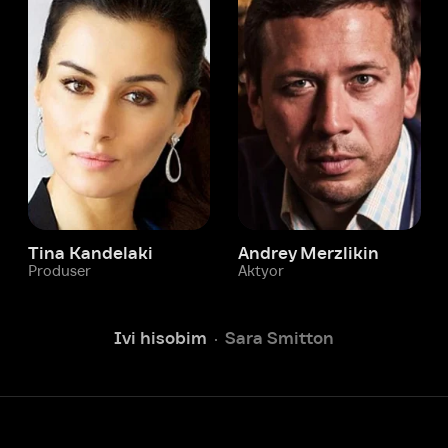
 Kandelaki
Andrey Merzlikin
ser
Aktyor
Aktyor
Ivi hisobim
Sara Smitton
Yordam xizmati
Sizga doim yordam berishga
tayyormiz.
Operatorlarimiz 24/7 onlayn
Chatga yozish
Fil
ashtirish