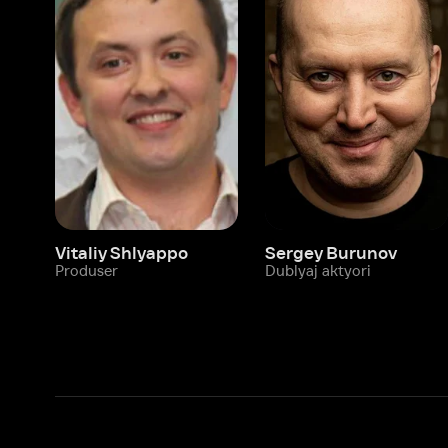
Vitaliy Shlyappo
Sergey Burunov
Tina
Produser
Dublyaj aktyori
Produ
Biz haqimizda
Bo‘limlar
Kompaniya haqida
Ivi hisobim
Bo‘sh ish o‘rinlari
Kinolar
Beta sinov dasturi
Seriallar
Hamkorlar uchun maʼlumot
Multfilmlar
Reklama joylashtirish
Promokodni faoll