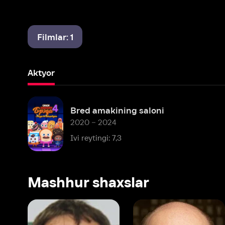
Filmlar: 1
Aktyor
Bred amakining saloni
2020 – 2024
Ivi reytingi: 7,3
Mashhur shaxslar