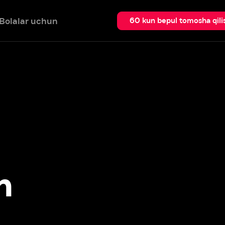
 uchun
Qidir
60 kun bepul tomosha qilish