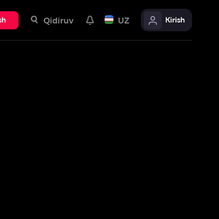
uv
UZ
Kirish