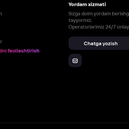
Yuklab oling:
Oching:
Barcha qurilmalar
RuStore
AppGallery
a, biz veb-saytimizdagi
cookie fayllari va ayrim boshqa ma’lumotlarni
te
ookie-fayllar va boshqa ma’lumotlarni
Maxfiylik siyosatiga
muvofiq biz t
Box Office, Inc