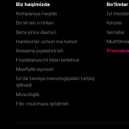
Foydalanuvchi bilan kelishuv
Maxfiylik siyosati
Ivi'da tavsiya texnologiyalari tatbiq
qilinadi
Muvofiqlik
Fikr-mulohaza qoldirish
Yuklash:
Mavjud:
Tomosha qiling:
App Store
Google Play
Smart TV
Siz uchun eng yaxshi foydalanuvchi taassurotini ta’minlash maqsadid
olamiz va foydalanamiz. Saytimizni ko‘rishda davom etish orqali siz c
©
2026
“Ivi.ru” MCHJ
rozilik berasiz.
HBO ® and related service marks are the property of Home 