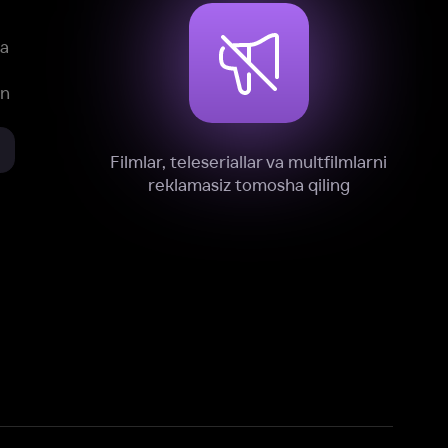
xnik, tahliliy va marketing maqsadlarida
omonimizdan to‘plash va foydalanishga