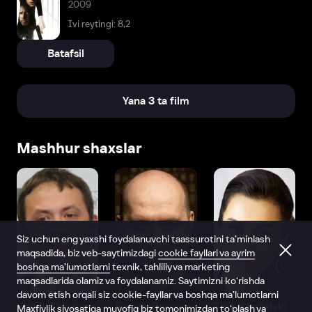
2009
Ivi reytingi: 8,2
Batafsil
Yana 3 ta film
Mashhur shaxslar
Siz uchun eng yaxshi foydalanuvchi taassurotini ta’minlash
maqsadida, biz veb-saytimizdagi
cookie fayllari va ayrim
boshqa ma’lumotlarni
texnik, tahliliy va marketing
maqsadlarida olamiz va foydalanamiz. Saytimizni ko‘rishda
davom etish orqali siz cookie-fayllar va boshqa ma’lumotlarni
Vitaliy Shlyappo
Sergey Burunov
Tina Kandelaki
Maxfiylik siyosatiga
muvofiq biz tomonimizdan to‘plash va