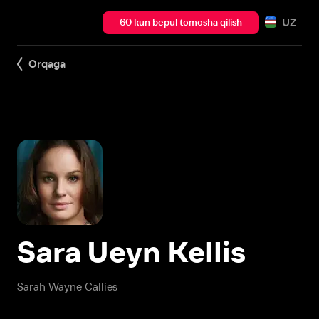
UZ
60 kun bepul tomosha qilish
Orqaga
Sara Ueyn Kellis
Sarah Wayne Callies