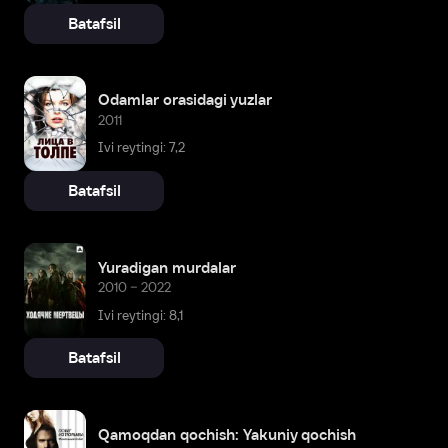
Batafsil
Odamlar orasidagi yuzlar
2011
Ivi reytingi: 7,2
Batafsil
Yuradigan murdalar
2010 – 2022
Ivi reytingi: 8,1
Batafsil
Qamoqdan qochish: Yakuniy qochish