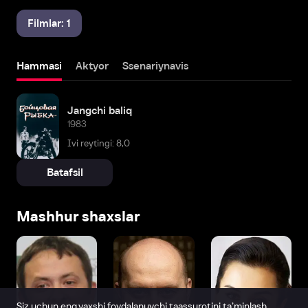
Filmlar: 1
Hammasi
Aktyor
Ssenariynavis
Jangchi baliq
1983
Ivi reytingi: 8,0
Batafsil
Mashhur shaxslar
Siz uchun eng yaxshi foydalanuvchi taassurotini ta’minlash