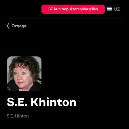
UZ
60 kun bepul tomosha qilish
Orqaga
S.E. Khinton
S.E. Hinton