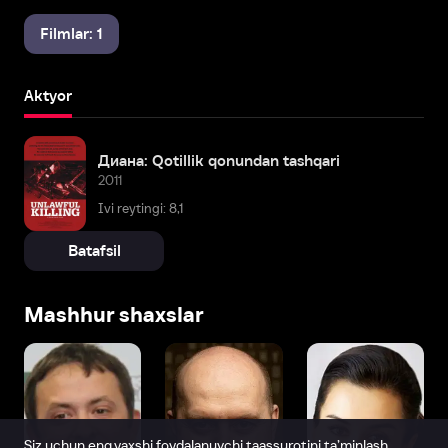
Filmlar: 1
Aktyor
Диана: Qotillik qonundan tashqari
2011
Ivi reytingi: 8,1
Batafsil
Mashhur shaxslar
Siz uchun eng yaxshi foydalanuvchi taassurotini ta’minlash