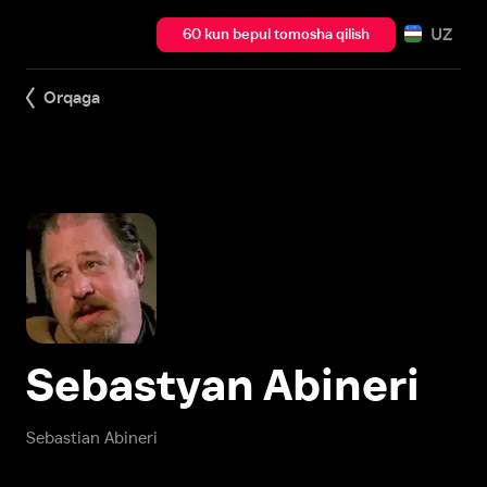
UZ
60 kun bepul tomosha qilish
Orqaga
Sebastyan Abineri
Sebastian Abineri