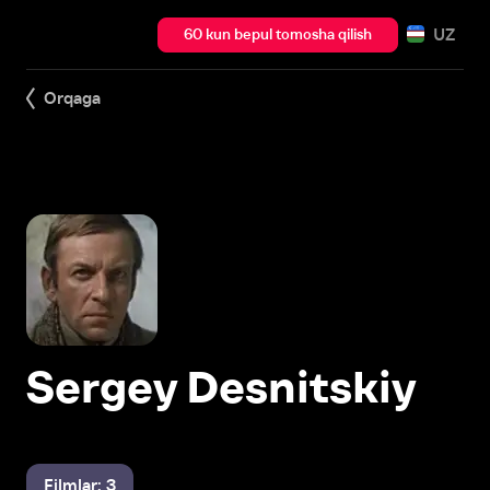
UZ
60 kun bepul tomosha qilish
Orqaga
Sergey Desnitskiy
Filmlar: 3