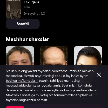
Eski qal'a
1974
Ivi reytingi: 7,0
Batafsil
Mashhur shaxslar
Siz uchun eng yaxshi foydalanuvchi taassurotini ta’minlash
maqsadida, biz veb-saytimizdagi
cookie fayllari va ayrim
boshqa ma’lumotlarni
texnik, tahliliy va marketing
maqsadlarida olamiz va foydalanamiz. Saytimizni ko‘rishda
davom etish orqali siz cookie-fayllar va boshqa ma’lumotlarni
Vitaliy Shlyappo
Sergey Burunov
Tina Kandelaki
Maxfiylik siyosatiga
muvofiq biz tomonimizdan to‘plash va
Produser
Dublyaj aktyori
Produser
foydalanishga rozilik berasiz.