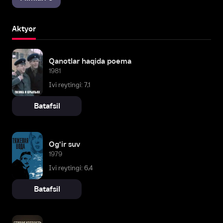
Aktyor
Qanotlar haqida poema
1981
Ivi reytingi: 7,1
Batafsil
Og‘ir suv
1979
Ivi reytingi: 6,4
Batafsil