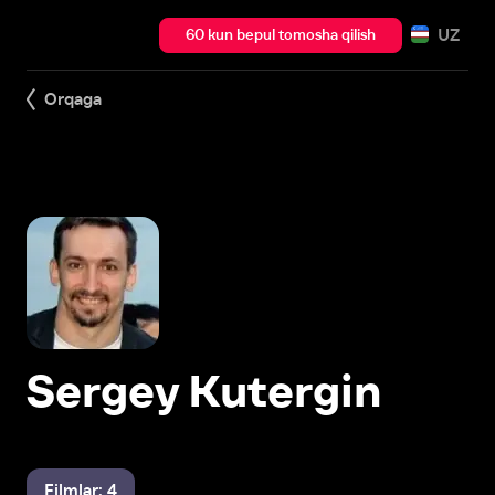
UZ
60 kun bepul tomosha qilish
Orqaga
Sergey Kutergin
Filmlar: 4