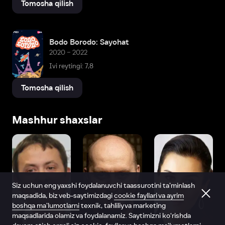
Tomosha qilish
Bodo Borodo: Sayohat
2020 – 2022
Ivi reytingi: 7,8
Tomosha qilish
Mashhur shaxslar
Siz uchun eng yaxshi foydalanuvchi taassurotini ta’minlash
maqsadida, biz veb-saytimizdagi
cookie fayllari va ayrim
boshqa ma’lumotlarni
texnik, tahliliy va marketing
maqsadlarida olamiz va foydalanamiz. Saytimizni ko‘rishda