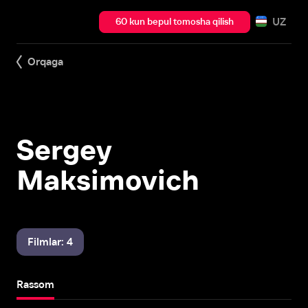
UZ
60 kun bepul tomosha qilish
Orqaga
Sergey
Maksimovich
Filmlar: 4
Rassom