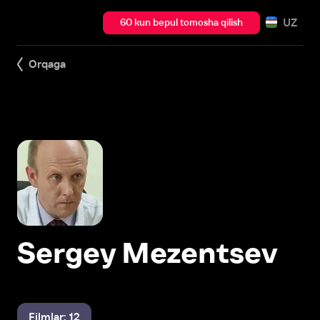
UZ
60 kun bepul tomosha qilish
Orqaga
Sergey Mezentsev
Filmlar: 12