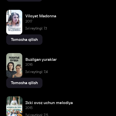
Viloyat Madonna
2017
Ivi reytingi: 7,1
Tomosha qilish
Buzilgan yuraklar
2016
Ivi reytingi: 7,4
Tomosha qilish
Ikki ovoz uchun melodiya
2015
Ivi reytingi: 7,5