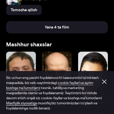
Tomosha qilish
Yana 4 ta film
Mashhur shaxslar
Siz uchun eng yaxshi foydalanuvchi taassurotini ta’minlash
maqsadida, biz veb-saytimizdagi
cookie fayllari va ayrim
boshqa ma’lumotlarni
texnik, tahliliy va marketing
maqsadlarida olamiz va foydalanamiz. Saytimizni ko‘rishda
davom etish orqali siz cookie-fayllar va boshqa ma’lumotlarni
Vitaliy Shlyappo
Sergey Burunov
Tina Kandelaki
Maxfiylik siyosatiga
muvofiq biz tomonimizdan to‘plash va
Produser
Dublyaj aktyori
Produser
foydalanishga rozilik berasiz.