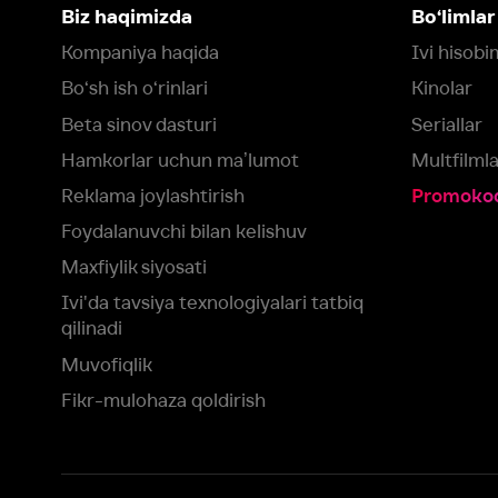
Foydalanuvchi bilan kelishuv
Maxfiylik siyosati
Ivi'da tavsiya texnologiyalari tatbiq
qilinadi
Muvofiqlik
Fikr-mulohaza qoldirish
Yuklash:
Mavjud:
Tomosha qiling:
App Store
Google Play
Smart TV
Siz uchun eng yaxshi foydalanuvchi taassurotini ta’minlash maqsadid
olamiz va foydalanamiz. Saytimizni ko‘rishda davom etish orqali siz c
©
2026
“Ivi.ru” MCHJ
rozilik berasiz.
HBO ® and related service marks are the property of Home 