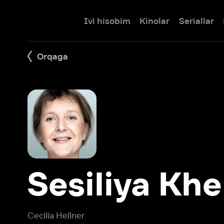
Ivi hisobim
Kinolar
Seriallar
Bolalar
Orqaga
Sesiliya Khell
Cecilia Hellner