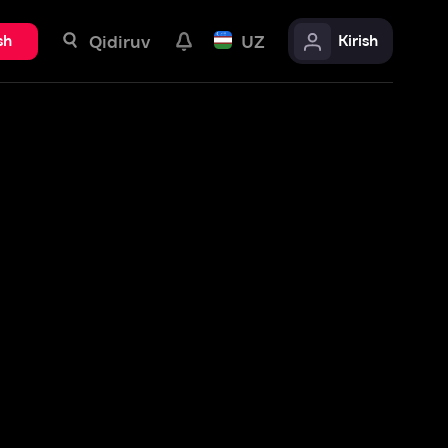
uv
UZ
Kirish