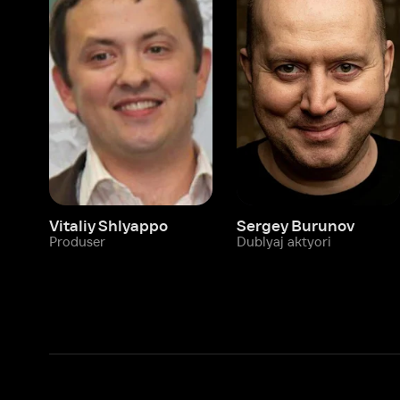
Vitaliy Shlyappo
Sergey Burunov
Tina
Produser
Dublyaj aktyori
Produ
Biz haqimizda
Bo‘limlar
Kompaniya haqida
Ivi hisobim
Bo‘sh ish o‘rinlari
Kinolar
Beta sinov dasturi
Seriallar
Hamkorlar uchun maʼlumot
Multfilmlar
Reklama joylashtirish
Promokodni faoll