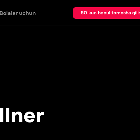
 uchun
Qidir
60 kun bepul tomosha qilish
ner