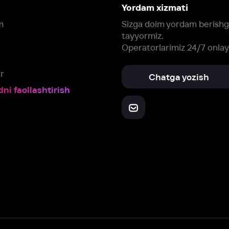
Yuklab oling:
Oching:
Barcha qurilmalar
RuStore
AppGallery
a, biz veb-saytimizdagi
cookie fayllari va ayrim boshqa ma’lumotlarni
te
ookie-fayllar va boshqa ma’lumotlarni
Maxfiylik siyosatiga
muvofiq biz t
Box Office, Inc