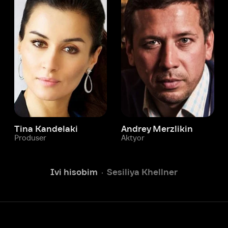
 Kandelaki
Andrey Merzlikin
ser
Aktyor
Aktyor
Ivi hisobim
Sesiliya Khellner
Yordam xizmati
Sizga doim yordam berishga
tayyormiz.
Operatorlarimiz 24/7 onlayn
Chatga yozish
Fil
ashtirish