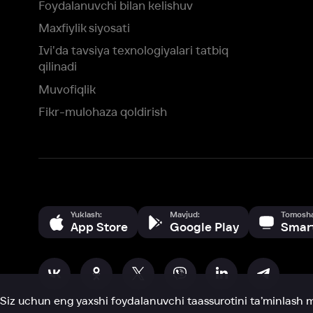
Yuklash:
Mavjud:
Tomosha qiling:
App Store
Google Play
Smart TV
Siz uchun eng yaxshi foydalanuvchi taassurotini ta’minlash maqsadid
olamiz va foydalanamiz. Saytimizni ko‘rishda davom etish orqali siz c
©
2026
“Ivi.ru” MCHJ
rozilik berasiz.
HBO ® and related service marks are the property of Home 
yoki
yordam xizmatiga
murojaat qiling
Roziman