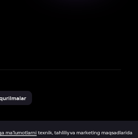
xnik, tahliliy va marketing maqsadlarida
omonimizdan to‘plash va foydalanishga