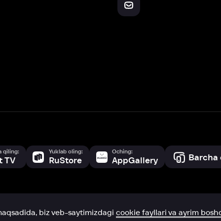
Yuklab oling:
Oching:
Barcha qurilmalar
RuStore
AppGallery
a, biz veb-saytimizdagi
cookie fayllari va ayrim boshqa ma’lumotlarni
te
ookie-fayllar va boshqa ma’lumotlarni
Maxfiylik siyosatiga
muvofiq biz t
Box Office, Inc