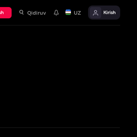
uv
UZ
Kirish
Batafsil