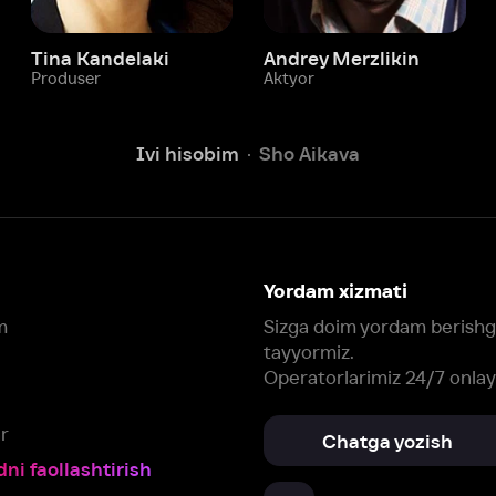
Ivi hisobim
Sho Aikava
Yordam xizmati
Sizga doim yordam berishga
tayyormiz.
Operatorlarimiz 24/7 onlayn
Chatga yozish
Fil
ashtirish