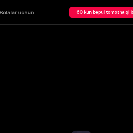
 uchun
Qidir
60 kun bepul tomosha qilish
Urotsukidoji
Batafsil
Ivi reytingi: 6,1