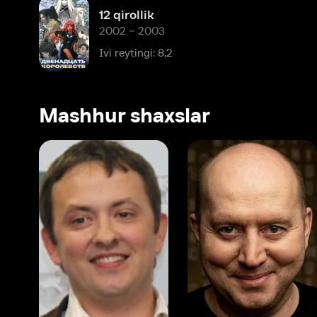
Ivi reytingi: 8,2
Mashhur shaxslar
Vitaliy Shlyappo
Sergey Burunov
Tina
Produser
Dublyaj aktyori
Produ