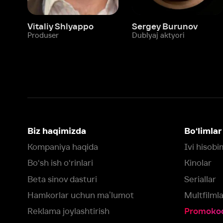
Biz haqimizda
Bo‘limlar
Kompaniya haqida
Ivi hisobim
Bo‘sh ish o‘rinlari
Kinolar
Beta sinov dasturi
Seriallar
Hamkorlar uchun maʼlumot
Multfilmlar
Reklama joylashtirish
Promokodni faoll
Foydalanuvchi bilan kelishuv
Maxfiylik siyosati
Ivi'da tavsiya texnologiyalari tatbiq
qilinadi
Muvofiqlik
Fikr-mulohaza qoldirish