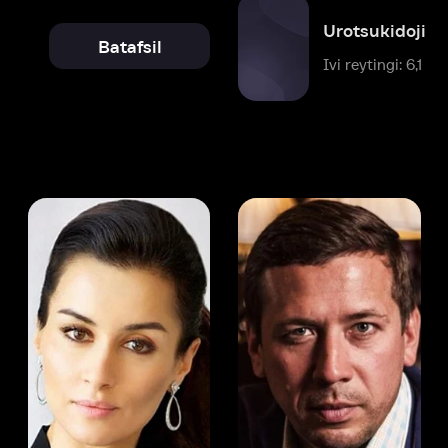
 Kandelaki
Andrey Merzlikin
ser
Aktyor
Aktyor