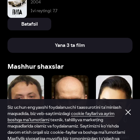
2004
Ivi reytingi: 7,7
Batafsil
Yana 3 ta film
Mashhur shaxslar
Siz uchun eng yaxshi foydalanuvchi taassurotini ta’minlash
maqsadida, biz veb-saytimizdagi
cookie fayllari va ayrim
boshqa ma’lumotlarni
texnik, tahliliy va marketing
maqsadlarida olamiz va foydalanamiz. Saytimizni ko‘rishda
davom etish orqali siz cookie-fayllar va boshqa ma’lumotlarni
Vitaliy Shlyappo
Sergey Burunov
Tina Kandelaki
Maxfiylik siyosatiga
muvofiq biz tomonimizdan to‘plash va