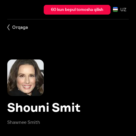
UZ
60 kun bepul tomosha qilish
Orqaga
Shouni Smit
Shawnee Smith