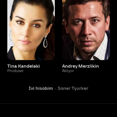
 Kandelaki
Andrey Merzlikin
ser
Aktyor
Aktyor
Ivi hisobim
Soner Tyurker
Yordam xizmati
Sizga doim yordam berishga
tayyormiz.
Operatorlarimiz 24/7 onlayn
Chatga yozish
Fil
ashtirish