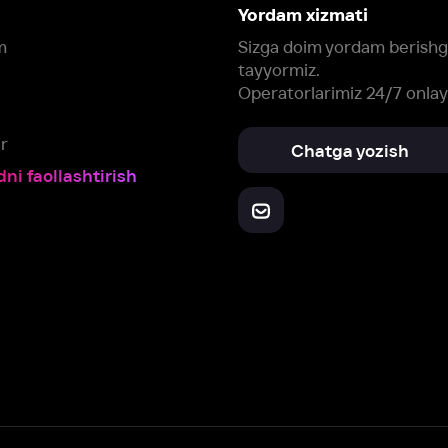
Yuklab oling:
Oching:
Barcha qurilmalar
RuStore
AppGallery
a, biz veb-saytimizdagi
cookie fayllari va ayrim boshqa ma’lumotlarni
te
ookie-fayllar va boshqa ma’lumotlarni
Maxfiylik siyosatiga
muvofiq biz t
Box Office, Inc