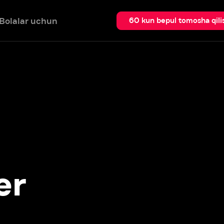
 uchun
Qidir
60 kun bepul tomosha qilish