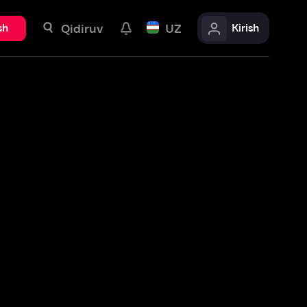
uv
UZ
Kirish