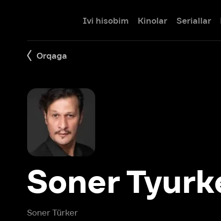
Ivi hisobim
Kinolar
Seriallar
Bolalar
Orqaga
Soner Tyurker
Soner Türker