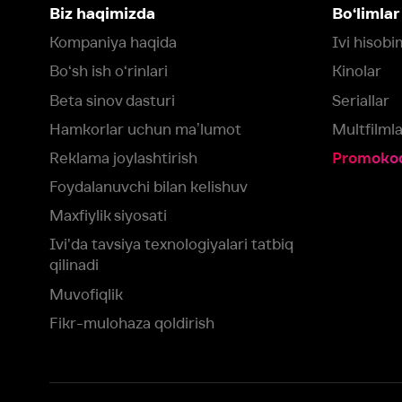
Foydalanuvchi bilan kelishuv
Maxfiylik siyosati
Ivi'da tavsiya texnologiyalari tatbiq
qilinadi
Muvofiqlik
Fikr-mulohaza qoldirish
Yuklash:
Mavjud:
Tomosha qiling:
App Store
Google Play
Smart TV
Siz uchun eng yaxshi foydalanuvchi taassurotini ta’minlash maqsadid
olamiz va foydalanamiz. Saytimizni ko‘rishda davom etish orqali siz c
©
2026
“Ivi.ru” MCHJ
rozilik berasiz.
HBO ® and related service marks are the property of Home 