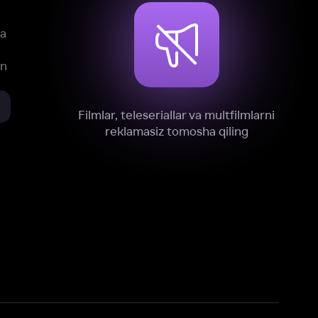
xnik, tahliliy va marketing maqsadlarida
omonimizdan to‘plash va foydalanishga