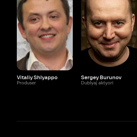
Vitaliy Shlyappo
Sergey Burunov
Tina
Produser
Dublyaj aktyori
Produ
Biz haqimizda
Bo‘limlar
Kompaniya haqida
Ivi hisobim
Bo‘sh ish o‘rinlari
Kinolar
Beta sinov dasturi
Seriallar
Hamkorlar uchun maʼlumot
Multfilmlar
Reklama joylashtirish
Promokodni faoll