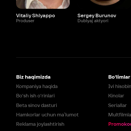
Biz haqimizda
Bo‘limlar
Kompaniya haqida
Ivi hisobim
Bo‘sh ish o‘rinlari
Kinolar
Beta sinov dasturi
Seriallar
Hamkorlar uchun maʼlumot
Multfilmlar
Reklama joylashtirish
Promokodni faoll
Foydalanuvchi bilan kelishuv
Maxfiylik siyosati
Ivi'da tavsiya texnologiyalari tatbiq
qilinadi
Muvofiqlik
Fikr-mulohaza qoldirish