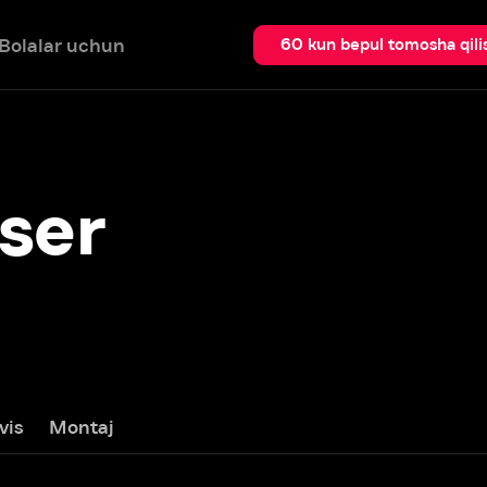
 uchun
Qidir
60 kun bepul tomosha qilish
r
ntaj
Batafsil