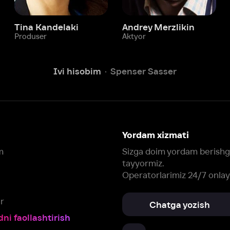
Ivi hisobim
Spenser Sasser
Yordam xizmati
Sizga doim yordam berishga
tayyormiz.
Operatorlarimiz 24/7 onlayn
Chatga yozish
Fil
ashtirish