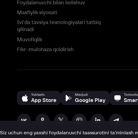
Yuklash:
Mavjud:
Tomosha qiling:
App Store
Google Play
Smart TV
Siz uchun eng yaxshi foydalanuvchi taassurotini ta’minlash maqsadid
olamiz va foydalanamiz. Saytimizni ko‘rishda davom etish orqali siz c
©
2026
“Ivi.ru” MCHJ
rozilik berasiz.
HBO ® and related service marks are the property of Home 
yoki
yordam xizmatiga
murojaat qiling
Roziman