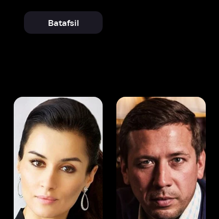
 Kandelaki
Andrey Merzlikin
ser
Aktyor
Aktyor