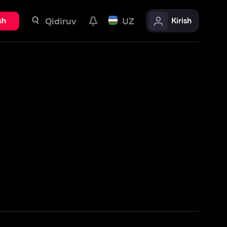
uv
UZ
Kirish