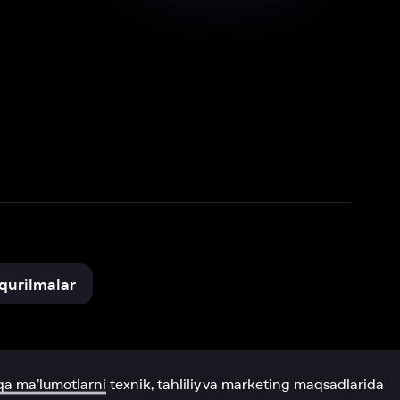
xnik, tahliliy va marketing maqsadlarida
omonimizdan to‘plash va foydalanishga