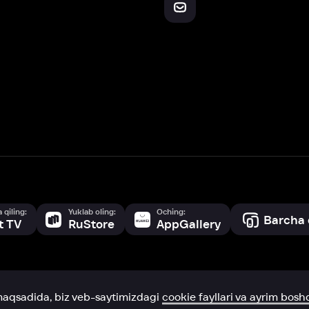
Yuklab oling:
Oching:
Barcha qurilmalar
RuStore
AppGallery
a, biz veb-saytimizdagi
cookie fayllari va ayrim boshqa ma’lumotlarni
te
ookie-fayllar va boshqa ma’lumotlarni
Maxfiylik siyosatiga
muvofiq biz t
Box Office, Inc