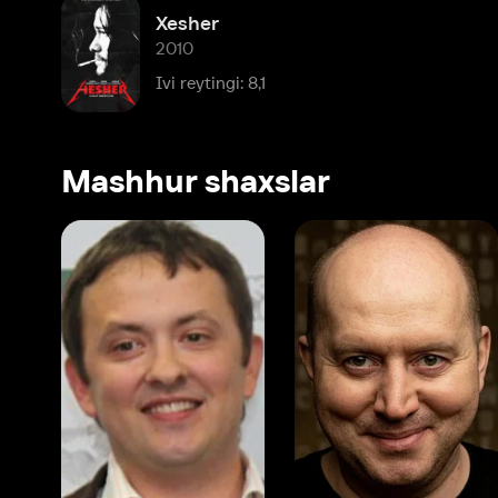
Ivi reytingi: 8,1
Mashhur shaxslar
Vitaliy Shlyappo
Sergey Burunov
Tina
Produser
Dublyaj aktyori
Produ