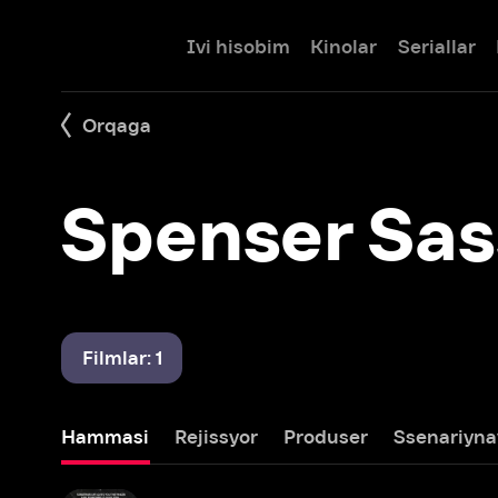
Ivi hisobim
Kinolar
Seriallar
Bolalar
Orqaga
Spenser Sasse
Filmlar: 1
Hammasi
Rejissyor
Produser
Ssenariynavis
Mo
Xesher
2010