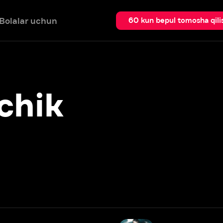
 uchun
Qidir
60 kun bepul tomosha qilish
ik
Qor orqali
2013
Batafsil