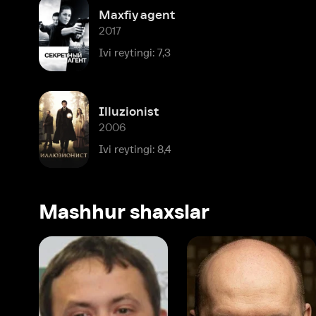
Ivi reytingi: 7,3
Illuzionist
2006
Ivi reytingi: 8,4
Mashhur shaxslar