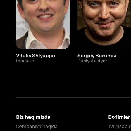
Vitaliy Shlyappo
Sergey Burunov
Tina
Produser
Dublyaj aktyori
Produ
Biz haqimizda
Bo‘limlar
Kompaniya haqida
Ivi hisobim
Bo‘sh ish o‘rinlari
Kinolar
Beta sinov dasturi
Seriallar
Hamkorlar uchun maʼlumot
Multfilmlar
Reklama joylashtirish
Promokodni faoll
Foydalanuvchi bilan kelishuv
Maxfiylik siyosati