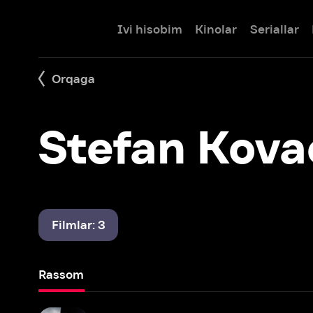
Ivi hisobim
Kinolar
Seriallar
Bolalar
Orqaga
Stefan Kovach
Filmlar: 3
Rassom
Maxfiy agent
2017