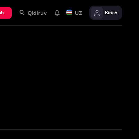
uv
UZ
Kirish
Batafsil