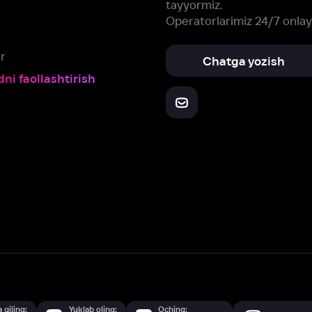
Yuklab oling:
Oching:
Barcha qurilmalar
RuStore
AppGallery
a, biz veb-saytimizdagi
cookie fayllari va ayrim boshqa ma’lumotlarni
te
ookie-fayllar va boshqa ma’lumotlarni
Maxfiylik siyosatiga
muvofiq biz t
Box Office, Inc