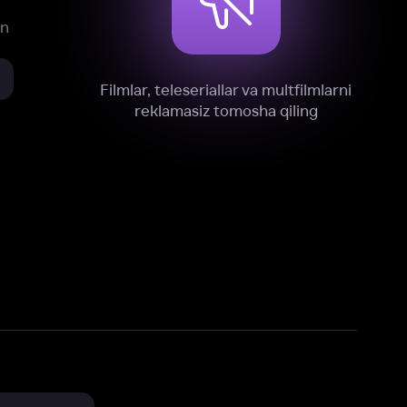
xnik, tahliliy va marketing maqsadlarida
omonimizdan to‘plash va foydalanishga