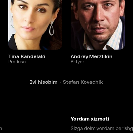
 Kandelaki
Andrey Merzlikin
ser
Aktyor
Aktyor
Ivi hisobim
Stefan Kovachik
Yordam xizmati
Sizga doim yordam berishga
tayyormiz.
Operatorlarimiz 24/7 onlayn
Chatga yozish
Fil
ashtirish