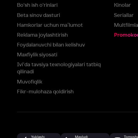
Ivi'da tavsiya texnologiyalari tatbiq
qilinadi
Muvofiqlik
Fikr-mulohaza qoldirish
Yuklash:
Mavjud:
Tomosha qiling:
App Store
Google Play
Smart TV
Siz uchun eng yaxshi foydalanuvchi taassurotini ta’minlash maqsadid
olamiz va foydalanamiz. Saytimizni ko‘rishda davom etish orqali siz c
©
2026
“Ivi.ru” MCHJ
rozilik berasiz.
HBO ® and related service marks are the property of Home 
yoki
yordam xizmatiga
murojaat qiling
Roziman