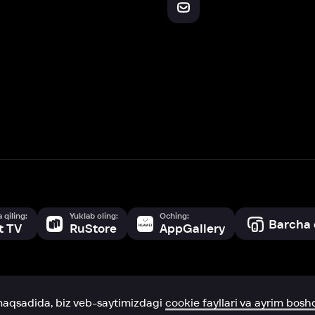
Yuklab oling:
Oching:
Barcha qurilmalar
RuStore
AppGallery
a, biz veb-saytimizdagi
cookie fayllari va ayrim boshqa ma’lumotlarni
te
ookie-fayllar va boshqa ma’lumotlarni
Maxfiylik siyosatiga
muvofiq biz t
Box Office, Inc