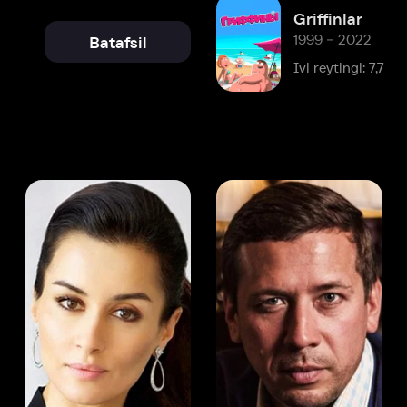
Ivi reytingi: 7,7
 Kandelaki
Andrey Merzlikin
ser
Aktyor
Aktyor