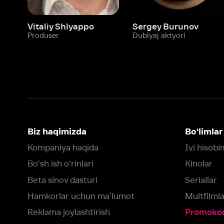
Biz haqimizda
Bo‘limlar
Kompaniya haqida
Ivi hisobim
Bo‘sh ish o‘rinlari
Kinolar
Beta sinov dasturi
Seriallar
Hamkorlar uchun maʼlumot
Multfilmlar
Reklama joylashtirish
Promokodni faoll
Foydalanuvchi bilan kelishuv
Maxfiylik siyosati
Ivi'da tavsiya texnologiyalari tatbiq
qilinadi
Muvofiqlik
Fikr-mulohaza qoldirish