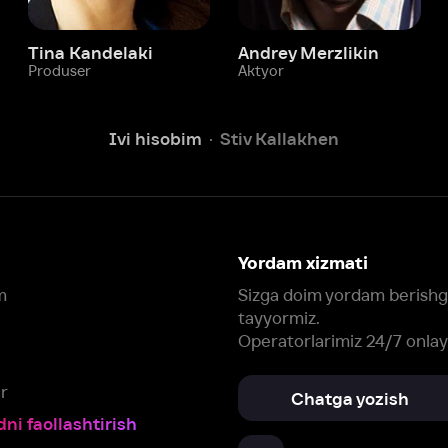
Ivi hisobim
Stiv Kallakhen
Yordam xizmati
Sizga doim yordam berishga
tayyormiz.
Operatorlarimiz 24/7 onlayn
Chatga yozish
Fil
ashtirish