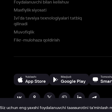
Yuklash:
Mavjud:
Tomosha qiling:
App Store
Google Play
Smart TV
Siz uchun eng yaxshi foydalanuvchi taassurotini ta’minlash maqsadid
olamiz va foydalanamiz. Saytimizni ko‘rishda davom etish orqali siz c
©
2026
“Ivi.ru” MCHJ
rozilik berasiz.
HBO ® and related service marks are the property of Home 
yoki
yordam xizmatiga
murojaat qiling
Roziman