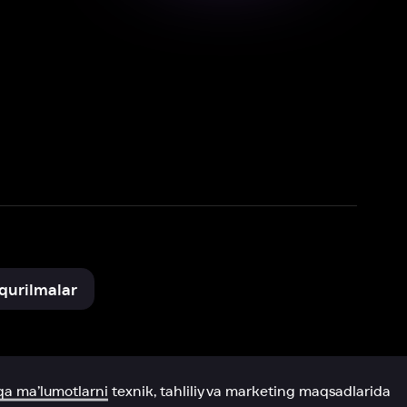
xnik, tahliliy va marketing maqsadlarida
omonimizdan to‘plash va foydalanishga