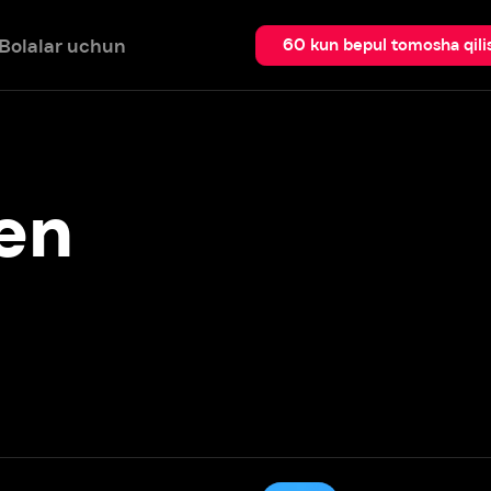
 uchun
Qidir
60 kun bepul tomosha qilish
Griffinlar
1999 – 2022
Batafsil