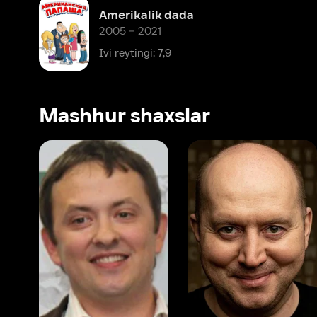
Ivi reytingi: 7,9
Mashhur shaxslar
Vitaliy Shlyappo
Sergey Burunov
Tina
Produser
Dublyaj aktyori
Produ