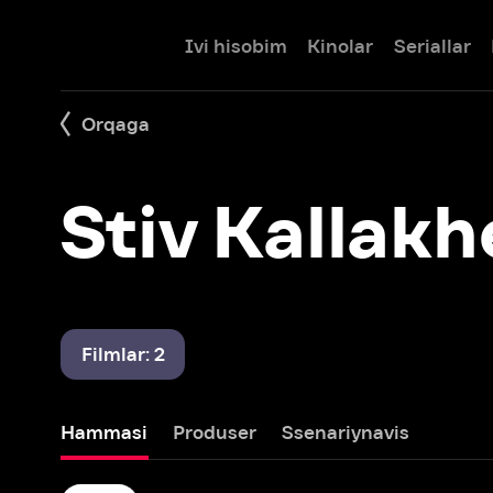
Ivi hisobim
Kinolar
Seriallar
Bolalar
Orqaga
Stiv Kallakhen
Filmlar: 2
Hammasi
Produser
Ssenariynavis
Amerikalik dada
2005 – 2021