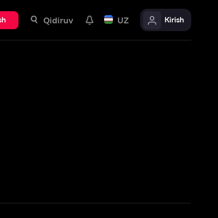
uv
UZ
Kirish
Batafsil