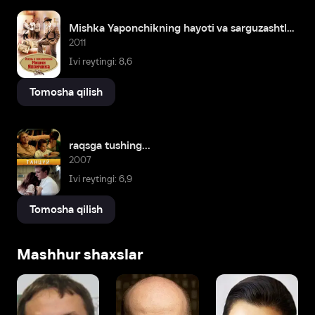
Mishka Yaponchikning hayoti va sarguzashtlari
2011
Ivi reytingi: 8,6
Tomosha qilish
raqsga tushing...
2007
Ivi reytingi: 6,9
Tomosha qilish
Mashhur shaxslar