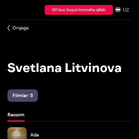
UZ
60 kun bepul tomosha qilish
Orqaga
Svetlana Litvinova
Filmlar: 5
Rassom
Ada