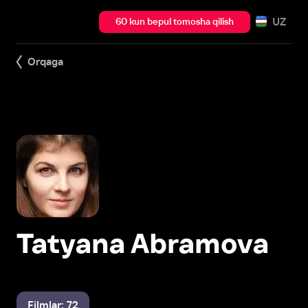
UZ
60 kun bepul tomosha qilish
Orqaga
Tatyana Abramova
Filmlar: 72