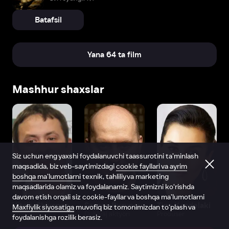
Batafsil
Yana 64 ta film
Mashhur shaxslar
Siz uchun eng yaxshi foydalanuvchi taassurotini ta’minlash
maqsadida, biz veb-saytimizdagi
cookie fayllari va ayrim
boshqa ma’lumotlarni
texnik, tahliliy va marketing
maqsadlarida olamiz va foydalanamiz. Saytimizni ko‘rishda
davom etish orqali siz cookie-fayllar va boshqa ma’lumotlarni
Vitaliy Shlyappo
Sergey Burunov
Tina Kandelaki
Maxfiylik siyosatiga
muvofiq biz tomonimizdan to‘plash va
Produser
Dublyaj aktyori
Produser
foydalanishga rozilik berasiz.