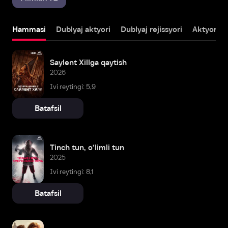
Hammasi
Dublyaj aktyori
Dublyaj rejissyori
Aktyor
Saylent Xillga qaytish
2026
Ivi reytingi: 5,9
Batafsil
Tinch tun, o‘limli tun
2025
Ivi reytingi: 8,1
Batafsil