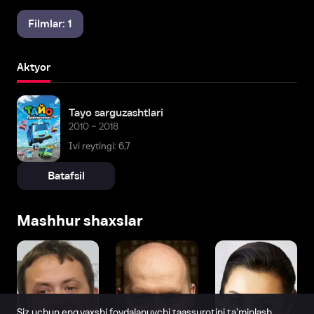
Filmlar: 1
Aktyor
Tayo sarguzashtlari
2010 – 2018
Ivi reytingi: 6,7
Batafsil
Mashhur shaxslar
Siz uchun eng yaxshi foydalanuvchi taassurotini ta’minlash