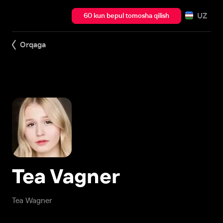
UZ
60 kun bepul tomosha qilish
Orqaga
Tea Vagner
Tea Wagner