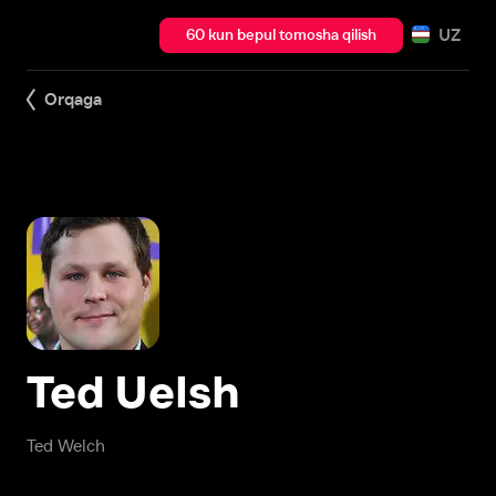
UZ
60 kun bepul tomosha qilish
Orqaga
Ted Uelsh
Ted Welch