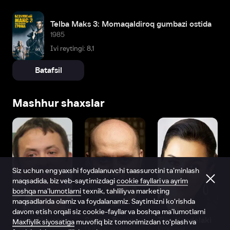
Telba Maks 3: Momaqaldiroq gumbazi ostida
1985
Ivi reytingi: 8,1
Batafsil
Mashhur shaxslar
Siz uchun eng yaxshi foydalanuvchi taassurotini ta’minlash
maqsadida, biz veb-saytimizdagi
cookie fayllari va ayrim
boshqa ma’lumotlarni
texnik, tahliliy va marketing
maqsadlarida olamiz va foydalanamiz. Saytimizni ko‘rishda
davom etish orqali siz cookie-fayllar va boshqa ma’lumotlarni
Vitaliy Shlyappo
Sergey Burunov
Tina Kandelaki
Maxfiylik siyosatiga
muvofiq biz tomonimizdan to‘plash va
Produser
Dublyaj aktyori
Produser