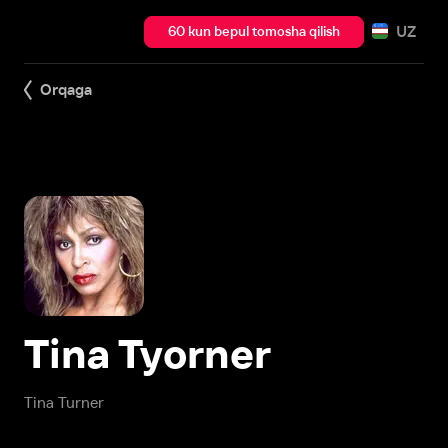
UZ
60 kun bepul tomosha qilish
Orqaga
Tina Tyorner
Tina Turner