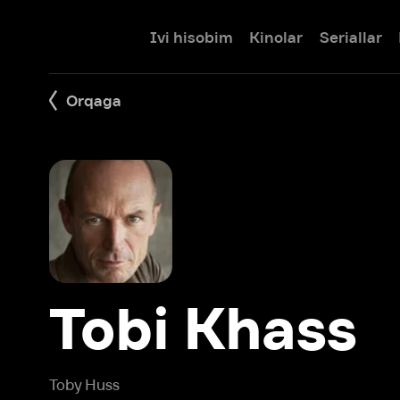
Ivi hisobim
Kinolar
Seriallar
Bolalar
Orqaga
Tobi Khass
Toby Huss