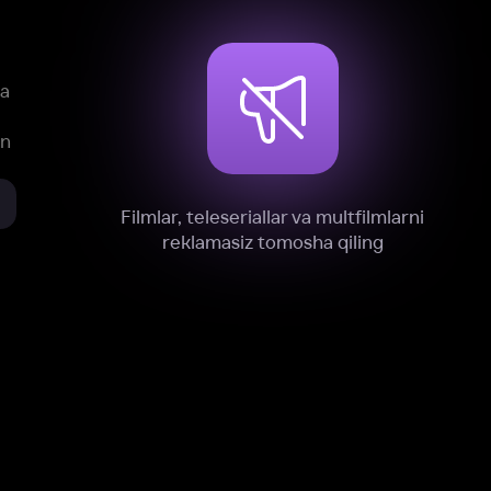
xnik, tahliliy va marketing maqsadlarida
omonimizdan to‘plash va foydalanishga