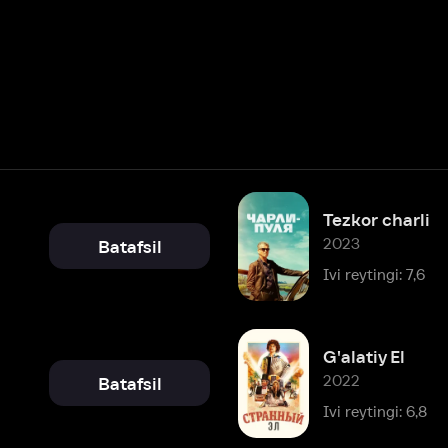
Tezkor charli
2023
Batafsil
Ivi reytingi: 7,6
G'alatiy El
2022
Batafsil
Ivi reytingi: 6,8
Kim yashirinmadi
2020
Batafsil
Ivi reytingi: 4,8