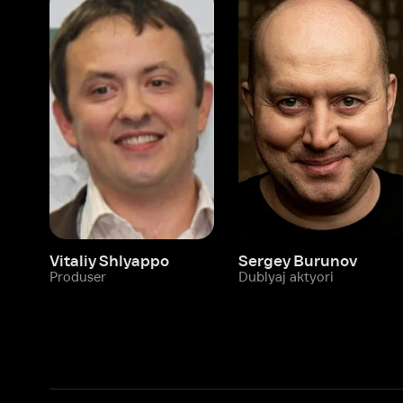
Vitaliy Shlyappo
Sergey Burunov
Tina
Produser
Dublyaj aktyori
Produ
Biz haqimizda
Bo‘limlar
Kompaniya haqida
Ivi hisobim
Bo‘sh ish o‘rinlari
Kinolar
Beta sinov dasturi
Seriallar
Hamkorlar uchun maʼlumot
Multfilmlar
Reklama joylashtirish
Promokodni faoll
Foydalanuvchi bilan kelishuv