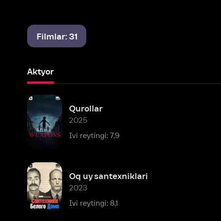
Filmlar: 31
Aktyor
Qurollar
2025
Ivi reytingi: 7,9
Oq uy santexniklari
2023
Ivi reytingi: 8,1
Yaxshi, yomon, militsioner
2021
Ivi reytingi: 7,0