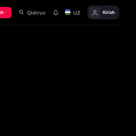
uv
UZ
Kirish