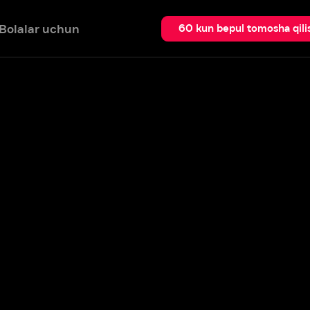
 uchun
Qidir
60 kun bepul tomosha qilish