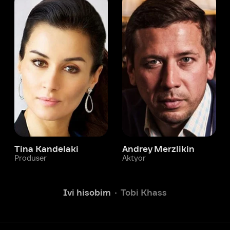
 Kandelaki
Andrey Merzlikin
ser
Aktyor
Aktyor
Ivi hisobim
Tobi Khass
Yordam xizmati
Sizga doim yordam berishga
tayyormiz.
Operatorlarimiz 24/7 onlayn
Chatga yozish
Fil
ashtirish