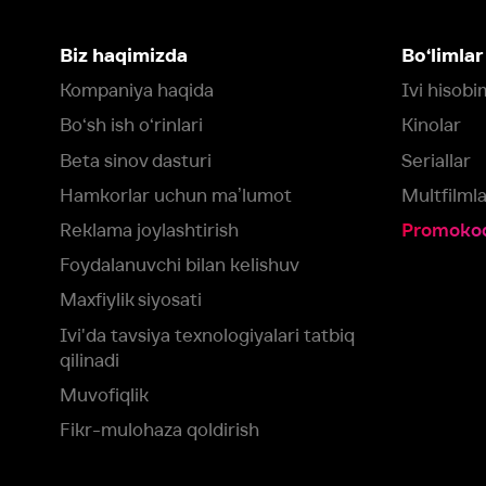
Maxfiylik siyosati
Ivi'da tavsiya texnologiyalari tatbiq
qilinadi
Muvofiqlik
Fikr-mulohaza qoldirish
Yuklash:
Mavjud:
Tomosha qiling:
App Store
Google Play
Smart TV
Siz uchun eng yaxshi foydalanuvchi taassurotini ta’minlash maqsadid
olamiz va foydalanamiz. Saytimizni ko‘rishda davom etish orqali siz c
©
2026
“Ivi.ru” MCHJ
rozilik berasiz.
HBO ® and related service marks are the property of Home 
yoki
yordam xizmatiga
murojaat qiling
Roziman