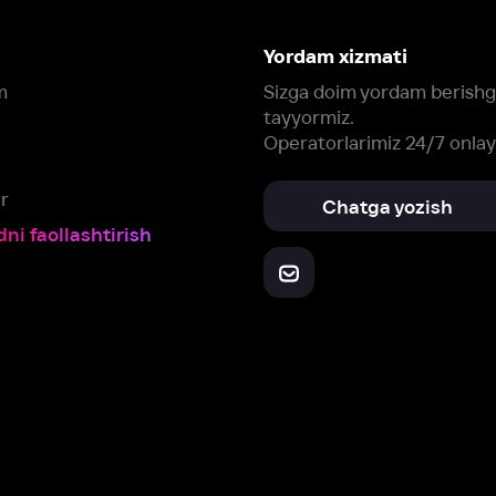
Yuklab oling:
Oching:
Barcha qurilmalar
RuStore
AppGallery
a, biz veb-saytimizdagi
cookie fayllari va ayrim boshqa ma’lumotlarni
te
ookie-fayllar va boshqa ma’lumotlarni
Maxfiylik siyosatiga
muvofiq biz t
Box Office, Inc