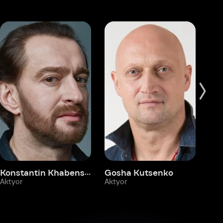
Konstantin Khabenskiy
Gosha Kutsenko
Fyodor Bondarchuk
Pa
Aktyor
Aktyor
Ak