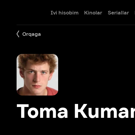
Ivi hisobim
Kinolar
Seriallar
Bolalar
Orqaga
Toma Kuman
Filmlar: 3