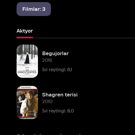
Aktyor
Begujorlar
2016
Ivi reytingi: 8,1
Shagren terisi
2010
Ivi reytingi: 8,0
Mashhur shaxslar