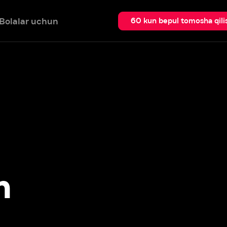
 uchun
Qidir
60 kun bepul tomosha qilish