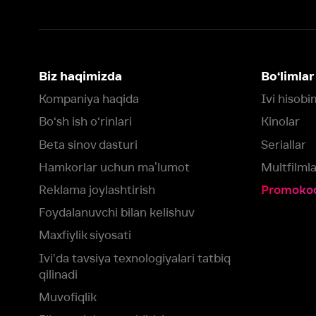
Beta sinov dasturi
Seriallar
Hamkorlar uchun maʼlumot
Multfilmlar
Reklama joylashtirish
Promokodni faoll
Foydalanuvchi bilan kelishuv
Maxfiylik siyosati
Ivi'da tavsiya texnologiyalari tatbiq
qilinadi
Muvofiqlik
Fikr-mulohaza qoldirish
Yuklash:
Mavjud:
Tomosha qiling:
App Store
Google Play
Smart TV