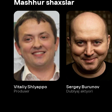
Vitaliy Shlyappo
Sergey Burunov
Tina
Produser
Dublyaj aktyori
Produ
Biz haqimizda
Bo‘limlar
Kompaniya haqida
Ivi hisobim
Bo‘sh ish o‘rinlari
Kinolar