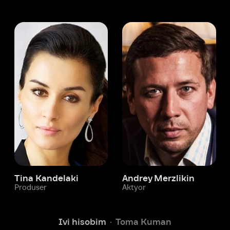
 Kandelaki
Andrey Merzlikin
ser
Aktyor
Aktyor
Ivi hisobim
Toma Kuman
Yordam xizmati
Sizga doim yordam berishga
tayyormiz.
Operatorlarimiz 24/7 onlayn