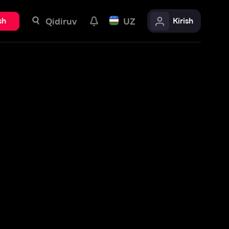
uv
UZ
Kirish