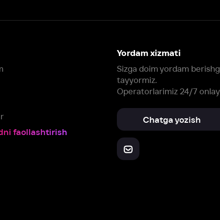
Chatga yozish
Fil
ashtirish
Yuklab oling:
Oching:
Barcha qurilmalar
RuStore
AppGallery