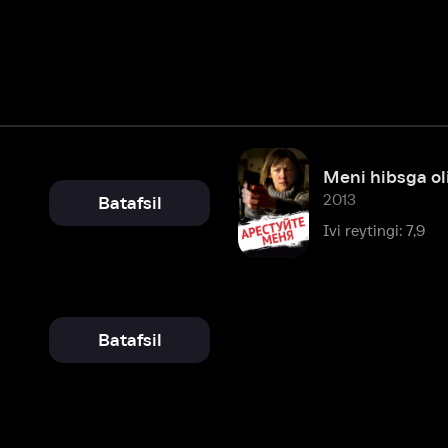
Meni hibsga oling
2013
Batafsil
Ivi reytingi: 7,9
Batafsil