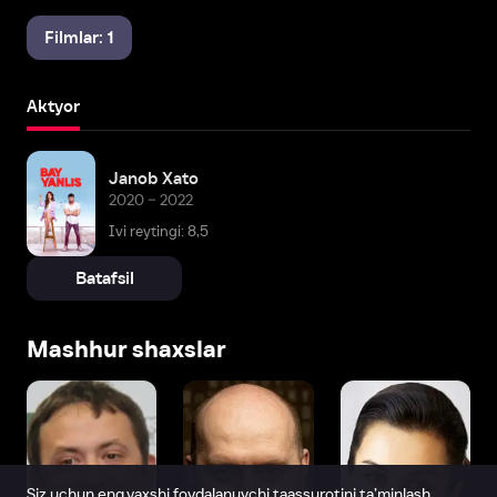
Filmlar: 1
Aktyor
Janob Xato
2020 – 2022
Ivi reytingi: 8,5
Batafsil
Mashhur shaxslar
Siz uchun eng yaxshi foydalanuvchi taassurotini ta’minlash