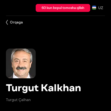
UZ
60 kun bepul tomosha qilish
Orqaga
Turgut Kalkhan
Turgut Çalhan