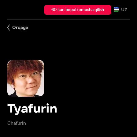
UZ
60 kun bepul tomosha qilish
Orqaga
Tyafurin
Chafurin