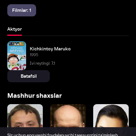
Filmlar: 1
Aktyor
Kichkintoy Maruko
1995
Ivi reytingi: 7,1
Batafsil
Mashhur shaxslar
Siz uchun eng yaxshi foydalanuvchi taassurotini ta’minlash