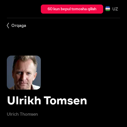
UZ
60 kun bepul tomosha qilish
Orqaga
Ulrikh Tomsen
Ulrich Thomsen