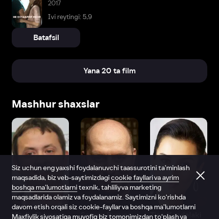
2017
Ivi reytingi: 5,9
Batafsil
Yana 20 ta film
Mashhur shaxslar
Siz uchun eng yaxshi foydalanuvchi taassurotini ta’minlash
maqsadida, biz veb-saytimizdagi
cookie fayllari va ayrim
boshqa ma’lumotlarni
texnik, tahliliy va marketing
maqsadlarida olamiz va foydalanamiz. Saytimizni ko‘rishda
davom etish orqali siz cookie-fayllar va boshqa ma’lumotlarni
Vitaliy Shlyappo
Sergey Burunov
Tina Kandelaki
Maxfiylik siyosatiga
muvofiq biz tomonimizdan to‘plash va